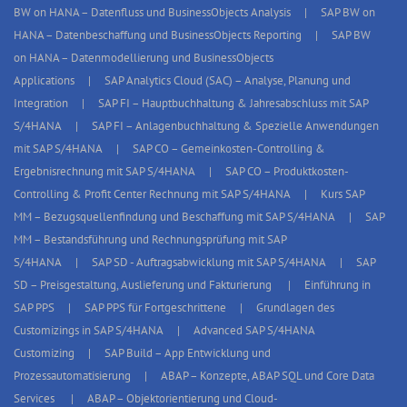
BW on HANA – Datenfluss und BusinessObjects Analysis
SAP BW on
HANA – Datenbeschaffung und BusinessObjects Reporting
SAP BW
on HANA – Datenmodellierung und BusinessObjects
Applications
SAP Analytics Cloud (SAC) – Analyse, Planung und
Integration
SAP FI – Hauptbuchhaltung & Jahresabschluss mit SAP
S/4HANA
SAP FI – Anlagenbuchhaltung & Spezielle Anwendungen
mit SAP S/4HANA
SAP CO – Gemeinkosten-Controlling &
Ergebnisrechnung mit SAP S/4HANA
SAP CO – Produktkosten-
Controlling & Profit Center Rechnung mit SAP S/4HANA
Kurs SAP
MM – Bezugsquellenfindung und Beschaffung mit SAP S/4HANA
SAP
MM – Bestandsführung und Rechnungsprüfung mit SAP
S/4HANA
SAP SD - Auftragsabwicklung mit SAP S/4HANA
SAP
SD – Preisgestaltung, Auslieferung und Fakturierung
Einführung in
SAP PPS
SAP PPS für Fortgeschrittene
Grundlagen des
Customizings in SAP S/4HANA
Advanced SAP S/4HANA
Customizing
SAP Build – App Entwicklung und
Prozessautomatisierung
ABAP – Konzepte, ABAP SQL und Core Data
Services
ABAP – Objektorientierung und Cloud-