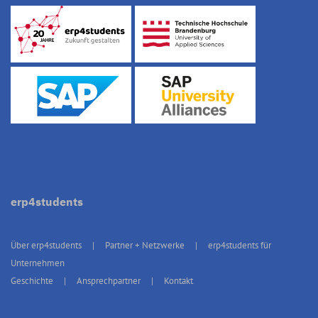
erp4students
Über erp4students
Partner + Netzwerke
erp4students für
Unternehmen
Geschichte
Ansprechpartner
Kontakt