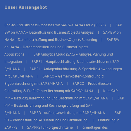
Unser Kursangebot
End-to-End Business Processes mit SAP S/4HANA Cloud (IEE2E)
SAP
BW on HANA – Datenfluss und BusinessObjects Analysis
SAP BW on
HANA – Datenbeschaffung und BusinessObjects Reporting
SAP BW
on HANA – Datenmodellierung und BusinessObjects
Applications
SAP Analytics Cloud (SAC) – Analyse, Planung und
Integration
SAP FI – Hauptbuchhaltung & Jahresabschluss mit SAP
S/4HANA
SAP FI – Anlagenbuchhaltung & Spezielle Anwendungen
mit SAP S/4HANA
SAP CO – Gemeinkosten-Controlling &
Ergebnisrechnung mit SAP S/4HANA
SAP CO – Produktkosten-
Controlling & Profit Center Rechnung mit SAP S/4HANA
Kurs SAP
MM – Bezugsquellenfindung und Beschaffung mit SAP S/4HANA
SAP
MM – Bestandsführung und Rechnungsprüfung mit SAP
S/4HANA
SAP SD - Auftragsabwicklung mit SAP S/4HANA
SAP
SD – Preisgestaltung, Auslieferung und Fakturierung
Einführung in
SAP PPS
SAP PPS für Fortgeschrittene
Grundlagen des