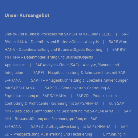
Unser Kursangebot
End-to-End Business Processes mit SAP S/4HANA Cloud (IEE2E)
SAP
BW on HANA – Datenfluss und BusinessObjects Analysis
SAP BW on
HANA – Datenbeschaffung und BusinessObjects Reporting
SAP BW
on HANA – Datenmodellierung und BusinessObjects
Applications
SAP Analytics Cloud (SAC) – Analyse, Planung und
Integration
SAP FI – Hauptbuchhaltung & Jahresabschluss mit SAP
S/4HANA
SAP FI – Anlagenbuchhaltung & Spezielle Anwendungen
mit SAP S/4HANA
SAP CO – Gemeinkosten-Controlling &
Ergebnisrechnung mit SAP S/4HANA
SAP CO – Produktkosten-
Controlling & Profit Center Rechnung mit SAP S/4HANA
Kurs SAP
MM – Bezugsquellenfindung und Beschaffung mit SAP S/4HANA
SAP
MM – Bestandsführung und Rechnungsprüfung mit SAP
S/4HANA
SAP SD - Auftragsabwicklung mit SAP S/4HANA
SAP
SD – Preisgestaltung, Auslieferung und Fakturierung
Einführung in