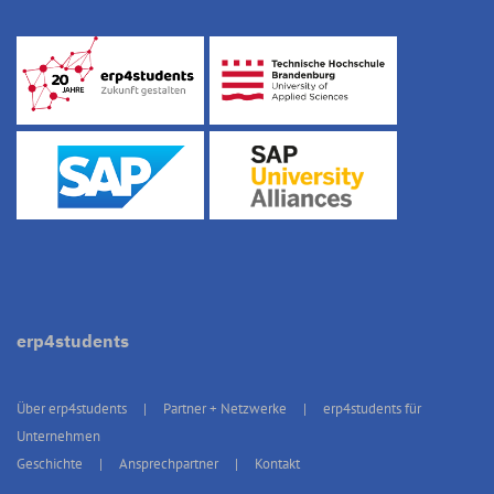
erp4students
Über erp4students
Partner + Netzwerke
erp4students für
Unternehmen
Geschichte
Ansprechpartner
Kontakt