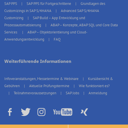
SAP PPS
SAP PPS für Fortgeschrittene
Grundlagen des
Customizings in SAP S/4HANA
Advanced SAP S/4HANA
Customizing
SAP Build – App Entwicklung und
Prozessautomatisierung
ABAP – Konzepte, ABAP SQL und Core Data
Services
ABAP – Objektorientierung und Cloud-
Anwendungsentwicklung
FAQ
Weiterführende Informationen
Infoveranstaltungen, Messetermine & Webinare
Kursübersicht &
Gebühren
Aktuelle Prüfungstermine
Wie funktioniert es?
Teilnahmevoraussetzungen
SAP Jobs
Anmeldung
© 2026 erp4students Deutschland, Alle Rechte vorbehalten.
Impressum
|