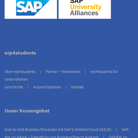
erp4students
Über erp4students
Partner + Netzwerke
erp4students für
Unternehmen
Geschichte
Ansprechpartner
Kontakt
Unser Kursangebot
End-to-End Business Processes mit SAP S/4HANA Cloud (IEE2E)
SAP
BW on HANA – Datenfluss und BusinessObjects Analysis
SAP BW on