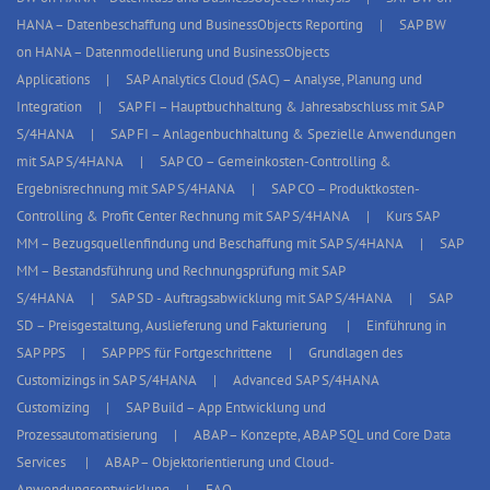
HANA – Datenbeschaffung und BusinessObjects Reporting
SAP BW
on HANA – Datenmodellierung und BusinessObjects
Applications
SAP Analytics Cloud (SAC) – Analyse, Planung und
Integration
SAP FI – Hauptbuchhaltung & Jahresabschluss mit SAP
S/4HANA
SAP FI – Anlagenbuchhaltung & Spezielle Anwendungen
mit SAP S/4HANA
SAP CO – Gemeinkosten-Controlling &
Ergebnisrechnung mit SAP S/4HANA
SAP CO – Produktkosten-
Controlling & Profit Center Rechnung mit SAP S/4HANA
Kurs SAP
MM – Bezugsquellenfindung und Beschaffung mit SAP S/4HANA
SAP
MM – Bestandsführung und Rechnungsprüfung mit SAP
S/4HANA
SAP SD - Auftragsabwicklung mit SAP S/4HANA
SAP
SD – Preisgestaltung, Auslieferung und Fakturierung
Einführung in
SAP PPS
SAP PPS für Fortgeschrittene
Grundlagen des
Customizings in SAP S/4HANA
Advanced SAP S/4HANA
Customizing
SAP Build – App Entwicklung und
Prozessautomatisierung
ABAP – Konzepte, ABAP SQL und Core Data
Services
ABAP – Objektorientierung und Cloud-
Anwendungsentwicklung
FAQ