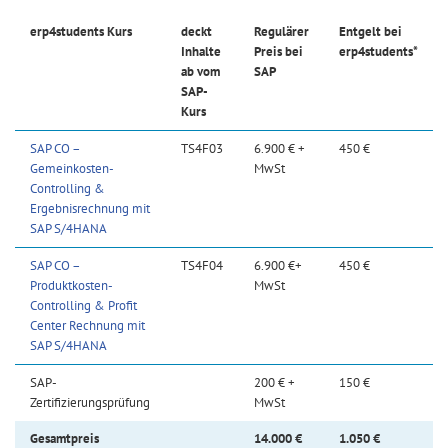
erp4students Kurs
deckt
Regulärer
Entgelt bei
Inhalte
Preis bei
erp4students*
ab vom
SAP
SAP-
Kurs
SAP CO –
TS4F03
6.900 € +
450 €
Gemeinkosten-
MwSt
Controlling &
Ergebnisrechnung mit
SAP S/4HANA
SAP CO –
TS4F04
6.900 €+
450 €
Produktkosten-
MwSt
Controlling & Profit
Center Rechnung mit
SAP S/4HANA
SAP-
200 € +
150 €
Zertifizierungsprüfung
MwSt
Gesamtpreis
14.000 €
1.050 €