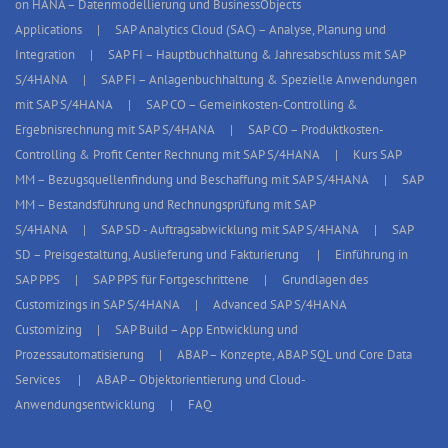
on HANA – Datenmodellierung und BusinessObjects
Applications
SAP Analytics Cloud (SAC) – Analyse, Planung und
Integration
SAP FI – Hauptbuchhaltung & Jahresabschluss mit SAP
S/4HANA
SAP FI – Anlagenbuchhaltung & Spezielle Anwendungen
mit SAP S/4HANA
SAP CO – Gemeinkosten-Controlling &
Ergebnisrechnung mit SAP S/4HANA
SAP CO – Produktkosten-
Controlling & Profit Center Rechnung mit SAP S/4HANA
Kurs SAP
MM – Bezugsquellenfindung und Beschaffung mit SAP S/4HANA
SAP
MM – Bestandsführung und Rechnungsprüfung mit SAP
S/4HANA
SAP SD - Auftragsabwicklung mit SAP S/4HANA
SAP
SD – Preisgestaltung, Auslieferung und Fakturierung
Einführung in
SAP PPS
SAP PPS für Fortgeschrittene
Grundlagen des
Customizings in SAP S/4HANA
Advanced SAP S/4HANA
Customizing
SAP Build – App Entwicklung und
Prozessautomatisierung
ABAP – Konzepte, ABAP SQL und Core Data
Services
ABAP – Objektorientierung und Cloud-
Anwendungsentwicklung
FAQ