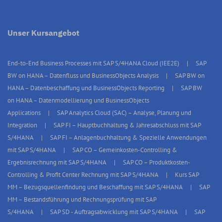
Unser Kursangebot
End-to-End Business Processes mit SAP S/4HANA Cloud (IEE2E)
SAP
BW on HANA – Datenfluss und BusinessObjects Analysis
SAP BW on
HANA – Datenbeschaffung und BusinessObjects Reporting
SAP BW
on HANA – Datenmodellierung und BusinessObjects
Applications
SAP Analytics Cloud (SAC) – Analyse, Planung und
Integration
SAP FI – Hauptbuchhaltung & Jahresabschluss mit SAP
S/4HANA
SAP FI – Anlagenbuchhaltung & Spezielle Anwendungen
mit SAP S/4HANA
SAP CO – Gemeinkosten-Controlling &
Ergebnisrechnung mit SAP S/4HANA
SAP CO – Produktkosten-
Controlling & Profit Center Rechnung mit SAP S/4HANA
Kurs SAP
MM – Bezugsquellenfindung und Beschaffung mit SAP S/4HANA
SAP
MM – Bestandsführung und Rechnungsprüfung mit SAP
S/4HANA
SAP SD - Auftragsabwicklung mit SAP S/4HANA
SAP