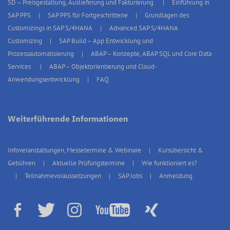
SD – Preisgestaltung, Auslieferung und Fakturierung
Einführung in
SAP PPS
SAP PPS für Fortgeschrittene
Grundlagen des
Customizings in SAP S/4HANA
Advanced SAP S/4HANA
Customizing
SAP Build – App Entwicklung und
Prozessautomatisierung
ABAP – Konzepte, ABAP SQL und Core Data
Services
ABAP – Objektorientierung und Cloud-
Anwendungsentwicklung
FAQ
Weiterführende Informationen
Infoveranstaltungen, Messetermine & Webinare
Kursübersicht &
Gebühren
Aktuelle Prüfungstermine
Wie funktioniert es?
Teilnahmevoraussetzungen
SAP Jobs
Anmeldung