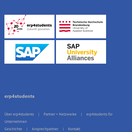
erp4students
Über erp4students
Partner + Netzwerke
erp4students für
Unternehmen
Geschichte
Ansprechpartner
Kontakt