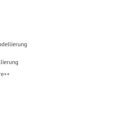
odellierung
lierung
re++