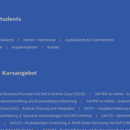
tudents
students
Partner + Netzwerke
erp4students für Unternehmen
te
Ansprechpartner
Kontakt
 Kursangebot
d Business Processes mit SAP S/4HANA Cloud (IEE2E)
SAP BW on HANA – Dat
atenbeschaffung und BusinessObjects Reporting
SAP BW on HANA – Datenmod
 Cloud (SAC) – Analyse, Planung und Integration
SAP FI – Hauptbuchhaltung 
uchhaltung & Spezielle Anwendungen mit SAP S/4HANA
SAP CO – Gemeink
SAP CO – Produktkosten-Controlling & Profit Center Rechnung mit SAP S/