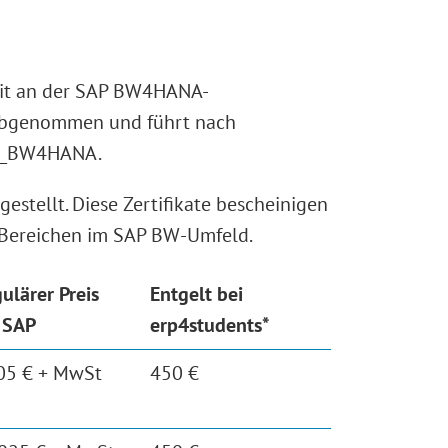
eit an der SAP BW4HANA-
E abgenommen und führt nach
: C_BW4HANA.
stellt. Diese Zertifikate bescheinigen
 Bereichen im SAP BW-Umfeld.
ulärer Preis
Entgelt bei
 SAP
erp4students*
05 € + MwSt
450 €