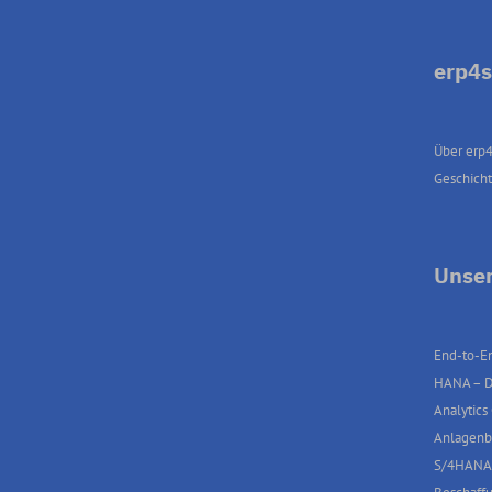
erp4s
Über erp4
Geschich
Unser
End-to-En
HANA – D
Analytics
Anlagenb
S/4HANA