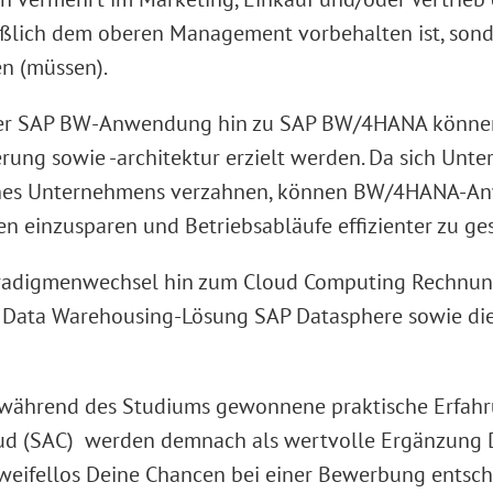
ßlich dem oberen Management vorbehalten ist, sonde
n (müssen).
der SAP BW-Anwendung hin zu SAP BW/4HANA können
rung sowie -architektur erzielt werden. Da sich Un
eines Unternehmens verzahnen, können BW/4HANA-Anw
n einzusparen und Betriebsabläufe effizienter zu ge
digmenwechsel hin zum Cloud Computing Rechnung 
e Data Warehousing-Lösung SAP Datasphere sowie die
ts während des Studiums gewonnene praktische Erf
oud (SAC) werden demnach als wertvolle Ergänzung 
weifellos Deine Chancen bei einer Bewerbung entsch