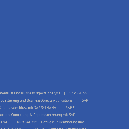
enfluss und BusinessObjects Analysis
SAP BW on
ellierung und BusinessObjects Applications
SAP
& Jahresabschluss mit SAP S/4HANA
SAP FI –
osten-Controlling & Ergebnisrechnung mit SAP
4HANA
Kurs SAP MM – Bezugsquellenfindung und