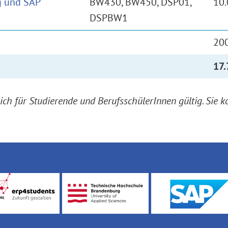
 und SAP
BW430, BW450, DSP01,
10.
DSPBW1
20
17.
lich für Studierende und BerufsschülerInnen gültig. Sie