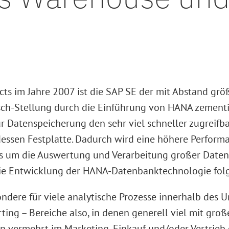
ts im Jahre 2007 ist die SAP SE der mit Abstand größ
sch-Stellung durch die Einführung von HANA zementi
r Datenspeicherung den sehr viel schneller zugreifb
 dessen Festplatte. Dadurch wird eine höhere Perform
es um die Auswertung und Verarbeitung großer Date
 die Entwicklung der HANA-Datenbanktechnologie folg
ndere für viele analytische Prozesse innerhalb des 
ting – Bereiche also, in denen generell viel mit gro
rmehrt im Marketing, Einkauf und/oder Vertrieb ei