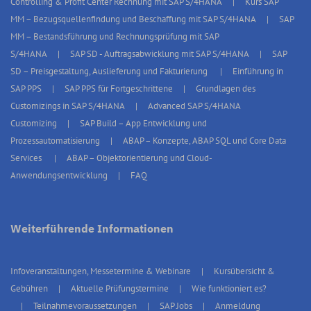
Controlling & Profit Center Rechnung mit SAP S/4HANA
Kurs SAP
MM – Bezugsquellenfindung und Beschaffung mit SAP S/4HANA
SAP
MM – Bestandsführung und Rechnungsprüfung mit SAP
S/4HANA
SAP SD - Auftragsabwicklung mit SAP S/4HANA
SAP
SD – Preisgestaltung, Auslieferung und Fakturierung
Einführung in
SAP PPS
SAP PPS für Fortgeschrittene
Grundlagen des
Customizings in SAP S/4HANA
Advanced SAP S/4HANA
Customizing
SAP Build – App Entwicklung und
Prozessautomatisierung
ABAP – Konzepte, ABAP SQL und Core Data
Services
ABAP – Objektorientierung und Cloud-
Anwendungsentwicklung
FAQ
Weiterführende Informationen
Infoveranstaltungen, Messetermine & Webinare
Kursübersicht &
Gebühren
Aktuelle Prüfungstermine
Wie funktioniert es?
Teilnahmevoraussetzungen
SAP Jobs
Anmeldung