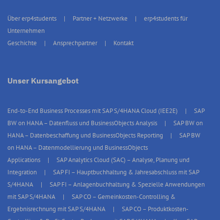
Über erp4students
Partner + Netzwerke
erp4students für
Unternehmen
Geschichte
Ansprechpartner
Kontakt
Unser Kursangebot
End-to-End Business Processes mit SAP S/4HANA Cloud (IEE2E)
SAP
BW on HANA – Datenfluss und BusinessObjects Analysis
SAP BW on
HANA – Datenbeschaffung und BusinessObjects Reporting
SAP BW
on HANA – Datenmodellierung und BusinessObjects
Applications
SAP Analytics Cloud (SAC) – Analyse, Planung und
Integration
SAP FI – Hauptbuchhaltung & Jahresabschluss mit SAP
S/4HANA
SAP FI – Anlagenbuchhaltung & Spezielle Anwendungen
mit SAP S/4HANA
SAP CO – Gemeinkosten-Controlling &
Ergebnisrechnung mit SAP S/4HANA
SAP CO – Produktkosten-