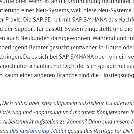
wurde oder wenn es an die Optimierung bestimmter Pr
ierung eines Neu-Systems, weil diese Neu-Systeme i
 der Praxis: Die SAP SE hat mit SAP S/4HANA das Nach
d der Support für das Alt-System eingestellt und d
den auch Neukunden dazugewonnen. Während und für 
eringend Berater gesucht (entweder In-House oder 
bringen. Da es sich bei SAP S/4HANA noch um ein ve
 noch überschaubar. Für Dich, der sich gerade mit se
l: In kaum einer anderen Branche sind die Einstiegsmö
n, Dich dabei aber eher allgemein aufstellen? Du interes
entierung und -anpassung und möchtest Kompetenzen in
m Arbeitsmarkt aufstellen zu können? Dann sind unsere 
und
das Customizing-Modul
genau das Richtige für Dich