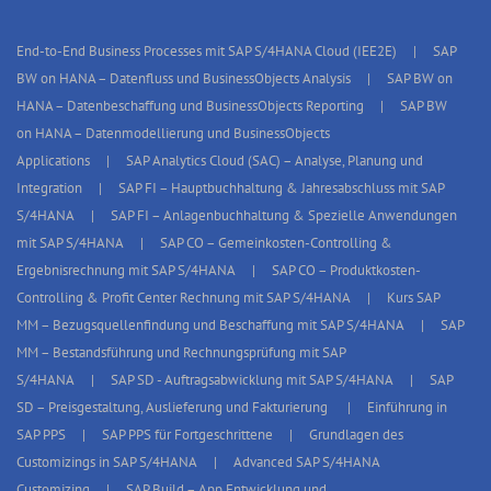
End-to-End Business Processes mit SAP S/4HANA Cloud (IEE2E)
SAP
BW on HANA – Datenfluss und BusinessObjects Analysis
SAP BW on
HANA – Datenbeschaffung und BusinessObjects Reporting
SAP BW
on HANA – Datenmodellierung und BusinessObjects
Applications
SAP Analytics Cloud (SAC) – Analyse, Planung und
Integration
SAP FI – Hauptbuchhaltung & Jahresabschluss mit SAP
S/4HANA
SAP FI – Anlagenbuchhaltung & Spezielle Anwendungen
mit SAP S/4HANA
SAP CO – Gemeinkosten-Controlling &
Ergebnisrechnung mit SAP S/4HANA
SAP CO – Produktkosten-
Controlling & Profit Center Rechnung mit SAP S/4HANA
Kurs SAP
MM – Bezugsquellenfindung und Beschaffung mit SAP S/4HANA
SAP
MM – Bestandsführung und Rechnungsprüfung mit SAP
S/4HANA
SAP SD - Auftragsabwicklung mit SAP S/4HANA
SAP
SD – Preisgestaltung, Auslieferung und Fakturierung
Einführung in
SAP PPS
SAP PPS für Fortgeschrittene
Grundlagen des
Customizings in SAP S/4HANA
Advanced SAP S/4HANA
Customizing
SAP Build – App Entwicklung und