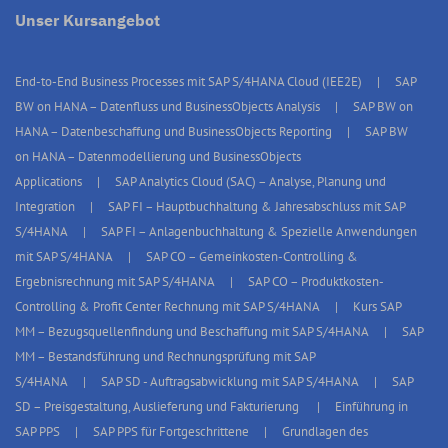
Unser Kursangebot
End-to-End Business Processes mit SAP S/4HANA Cloud (IEE2E)
SAP
BW on HANA – Datenfluss und BusinessObjects Analysis
SAP BW on
HANA – Datenbeschaffung und BusinessObjects Reporting
SAP BW
on HANA – Datenmodellierung und BusinessObjects
Applications
SAP Analytics Cloud (SAC) – Analyse, Planung und
Integration
SAP FI – Hauptbuchhaltung & Jahresabschluss mit SAP
S/4HANA
SAP FI – Anlagenbuchhaltung & Spezielle Anwendungen
mit SAP S/4HANA
SAP CO – Gemeinkosten-Controlling &
Ergebnisrechnung mit SAP S/4HANA
SAP CO – Produktkosten-
Controlling & Profit Center Rechnung mit SAP S/4HANA
Kurs SAP
MM – Bezugsquellenfindung und Beschaffung mit SAP S/4HANA
SAP
MM – Bestandsführung und Rechnungsprüfung mit SAP
S/4HANA
SAP SD - Auftragsabwicklung mit SAP S/4HANA
SAP
SD – Preisgestaltung, Auslieferung und Fakturierung
Einführung in
SAP PPS
SAP PPS für Fortgeschrittene
Grundlagen des