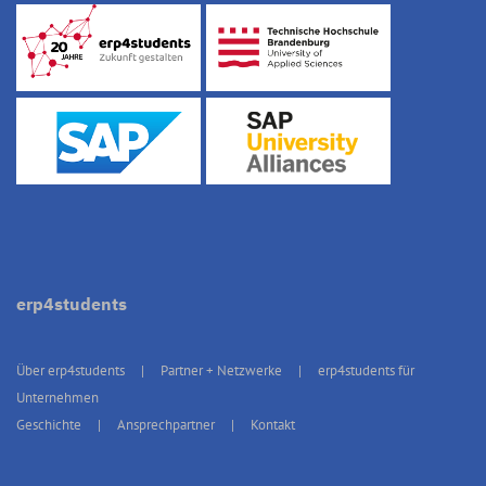
erp4students
Über erp4students
Partner + Netzwerke
erp4students für
Unternehmen
Geschichte
Ansprechpartner
Kontakt