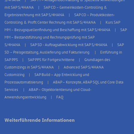
mit SAP S/4HANA
SAP CO – Gemeinkosten-Controlling &
Ergebnisrechnung mit SAP S/4HANA
SAP CO – Produktkosten-
Controlling & Profit Center Rechnung mit SAP S/4HANA
Kurs SAP
MM – Bezugsquellenfindung und Beschaffung mit SAP S/4HANA
SAP
MM – Bestandsführung und Rechnungsprüfung mit SAP
S/4HANA
SAP SD - Auftragsabwicklung mit SAP S/4HANA
SAP
SD – Preisgestaltung, Auslieferung und Fakturierung
Einführung in
SAP PPS
SAP PPS für Fortgeschrittene
Grundlagen des
Customizings in SAP S/4HANA
Advanced SAP S/4HANA
Customizing
SAP Build – App Entwicklung und
Prozessautomatisierung
ABAP – Konzepte, ABAP SQL und Core Data
Services
ABAP – Objektorientierung und Cloud-
Anwendungsentwicklung
FAQ
Weiterführende Informationen