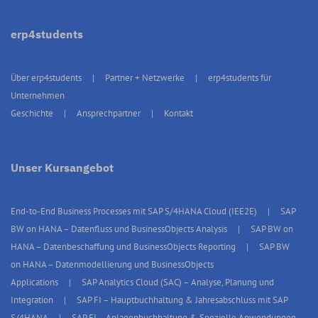
erp4students
Über erp4students
Partner + Netzwerke
erp4students für
Unternehmen
Geschichte
Ansprechpartner
Kontakt
Unser Kursangebot
End-to-End Business Processes mit SAP S/4HANA Cloud (IEE2E)
SAP
BW on HANA – Datenfluss und BusinessObjects Analysis
SAP BW on
HANA – Datenbeschaffung und BusinessObjects Reporting
SAP BW
on HANA – Datenmodellierung und BusinessObjects
Applications
SAP Analytics Cloud (SAC) – Analyse, Planung und
Integration
SAP FI – Hauptbuchhaltung & Jahresabschluss mit SAP
S/4HANA
SAP FI – Anlagenbuchhaltung & Spezielle Anwendungen