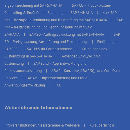
Ergebnisrechnung mit SAP S/4HANA
SAP CO – Produktkosten-
Controlling & Profit Center Rechnung mit SAP S/4HANA
Kurs SAP
MM – Bezugsquellenfindung und Beschaffung mit SAP S/4HANA
SAP
MM – Bestandsführung und Rechnungsprüfung mit SAP
S/4HANA
SAP SD - Auftragsabwicklung mit SAP S/4HANA
SAP
SD – Preisgestaltung, Auslieferung und Fakturierung
Einführung in
SAP PPS
SAP PPS für Fortgeschrittene
Grundlagen des
Customizings in SAP S/4HANA
Advanced SAP S/4HANA
Customizing
SAP Build – App Entwicklung und
Prozessautomatisierung
ABAP – Konzepte, ABAP SQL und Core Data
Services
ABAP – Objektorientierung und Cloud-
Anwendungsentwicklung
FAQ
Weiterführende Informationen
Infoveranstaltungen, Messetermine & Webinare
Kursübersicht &