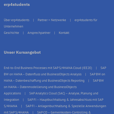
erp4students
Über erp4students
Partner + Netzwerke
erp4students für
Unternehmen
Geschichte
Ansprechpartner
Kontakt
Unser Kursangebot
End-to-End Business Processes mit SAP S/4HANA Cloud (IEE2E)
SAP
BW on HANA – Datenfluss und BusinessObjects Analysis
SAP BW on
HANA – Datenbeschaffung und BusinessObjects Reporting
SAP BW
on HANA – Datenmodellierung und BusinessObjects
Applications
SAP Analytics Cloud (SAC) – Analyse, Planung und
Integration
SAP FI – Hauptbuchhaltung & Jahresabschluss mit SAP
S/4HANA
SAP FI – Anlagenbuchhaltung & Spezielle Anwendungen
mit SAP S/4HANA
SAP CO – Gemeinkosten-Controlling &