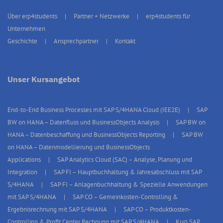
Über erp4students
Partner + Netzwerke
erp4students für
Unternehmen
Geschichte
Ansprechpartner
Kontakt
Unser Kursangebot
End-to-End Business Processes mit SAP S/4HANA Cloud (IEE2E)
SAP
BW on HANA – Datenfluss und BusinessObjects Analysis
SAP BW on
HANA – Datenbeschaffung und BusinessObjects Reporting
SAP BW
on HANA – Datenmodellierung und BusinessObjects
Applications
SAP Analytics Cloud (SAC) – Analyse, Planung und
Integration
SAP FI – Hauptbuchhaltung & Jahresabschluss mit SAP
S/4HANA
SAP FI – Anlagenbuchhaltung & Spezielle Anwendungen
mit SAP S/4HANA
SAP CO – Gemeinkosten-Controlling &
Ergebnisrechnung mit SAP S/4HANA
SAP CO – Produktkosten-
Controlling & Profit Center Rechnung mit SAP S/4HANA
Kurs SAP