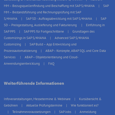
MM – Bezugsquellenfindung und Beschaffung mit SAP S/4HANA
SAP
MM – Bestandsführung und Rechnungsprüfung mit SAP
S/4HANA
SAP SD - Auftragsabwicklung mit SAP S/4HANA
SAP
SD – Preisgestaltung, Auslieferung und Fakturierung
Einführung in
SAP PPS
SAP PPS für Fortgeschrittene
Grundlagen des
Customizings in SAP S/4HANA
Advanced SAP S/4HANA
Customizing
SAP Build – App Entwicklung und
Prozessautomatisierung
ABAP – Konzepte, ABAP SQL und Core Data
Services
ABAP – Objektorientierung und Cloud-
Anwendungsentwicklung
FAQ
Weiterführende Informationen
Infoveranstaltungen, Messetermine & Webinare
Kursübersicht &
Gebühren
Aktuelle Prüfungstermine
Wie funktioniert es?
Teilnahmevoraussetzungen
SAP Jobs
Anmeldung