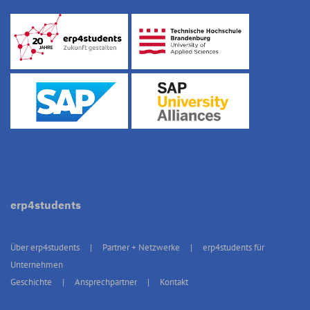
erp4students
Über erp4students
Partner + Netzwerke
erp4students für
Unternehmen
Geschichte
Ansprechpartner
Kontakt