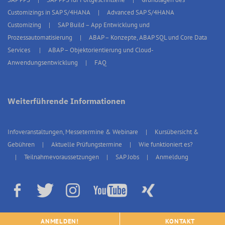
Customizings in SAP S/4HANA
Advanced SAP S/4HANA
Customizing
SAP Build – App Entwicklung und
Prozessautomatisierung
ABAP – Konzepte, ABAP SQL und Core Data
Services
ABAP – Objektorientierung und Cloud-
Anwendungsentwicklung
FAQ
Weiterführende Informationen
Infoveranstaltungen, Messetermine & Webinare
Kursübersicht &
Gebühren
Aktuelle Prüfungstermine
Wie funktioniert es?
Teilnahmevoraussetzungen
SAP Jobs
Anmeldung
© 2026 erp4students Deutschland, Alle Rechte vorbehalten.
Impressum
|
ANMELDEN!
KONTAKT