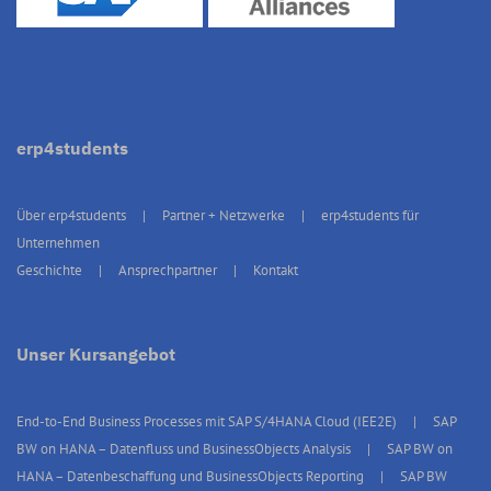
erp4students
Über erp4students
Partner + Netzwerke
erp4students für
Unternehmen
Geschichte
Ansprechpartner
Kontakt
Unser Kursangebot
End-to-End Business Processes mit SAP S/4HANA Cloud (IEE2E)
SAP
BW on HANA – Datenfluss und BusinessObjects Analysis
SAP BW on
HANA – Datenbeschaffung und BusinessObjects Reporting
SAP BW