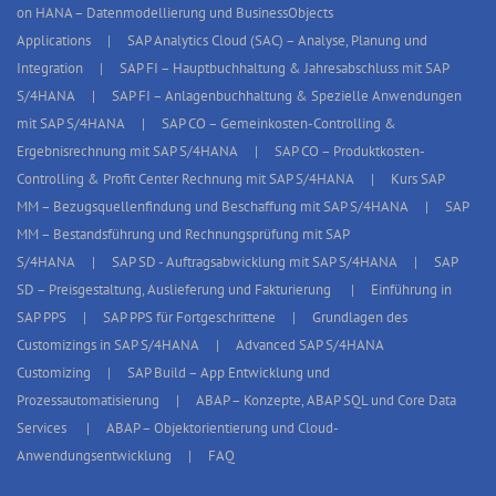
on HANA – Datenmodellierung und BusinessObjects
Applications
SAP Analytics Cloud (SAC) – Analyse, Planung und
Integration
SAP FI – Hauptbuchhaltung & Jahresabschluss mit SAP
S/4HANA
SAP FI – Anlagenbuchhaltung & Spezielle Anwendungen
mit SAP S/4HANA
SAP CO – Gemeinkosten-Controlling &
Ergebnisrechnung mit SAP S/4HANA
SAP CO – Produktkosten-
Controlling & Profit Center Rechnung mit SAP S/4HANA
Kurs SAP
MM – Bezugsquellenfindung und Beschaffung mit SAP S/4HANA
SAP
MM – Bestandsführung und Rechnungsprüfung mit SAP
S/4HANA
SAP SD - Auftragsabwicklung mit SAP S/4HANA
SAP
SD – Preisgestaltung, Auslieferung und Fakturierung
Einführung in
SAP PPS
SAP PPS für Fortgeschrittene
Grundlagen des
Customizings in SAP S/4HANA
Advanced SAP S/4HANA
Customizing
SAP Build – App Entwicklung und
Prozessautomatisierung
ABAP – Konzepte, ABAP SQL und Core Data
Services
ABAP – Objektorientierung und Cloud-
Anwendungsentwicklung
FAQ