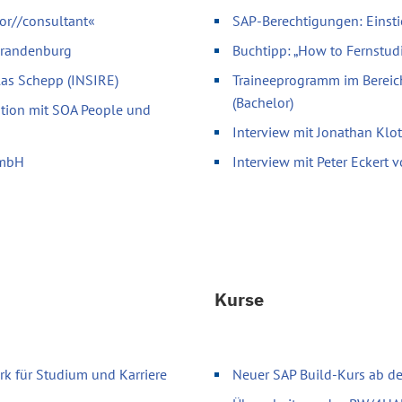
or//consultant«
SAP-Berechtigungen: Einsti
 Brandenburg
Buchtipp: „How to Fernstud
olas Schepp (INSIRE)
Traineeprogramm im Bereic
(Bachelor)
ation mit SOA People und
Interview mit Jonathan Klo
GmbH
Interview mit Peter Eckert
Kurse
k für Studium und Karriere
Neuer SAP Build-Kurs ab d