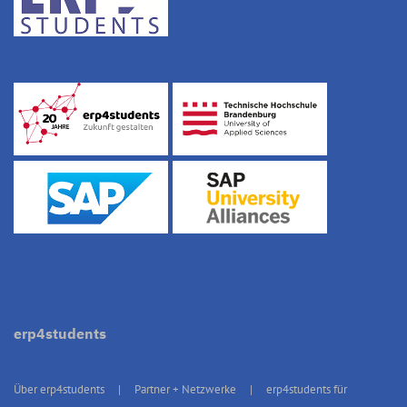
erp4students
Über erp4students
Partner + Netzwerke
erp4students für