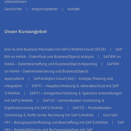
Unternehmen
Geschichte
Ansprechpartner
Kontakt
Unser Kursangebot
End-to-End Business Processes mit SAP S/4HANA Cloud (IEE2E)
SAP
BW on HANA – Datenfluss und BusinessObjects Analysis
SAP BW on
HANA – Datenbeschaffung und BusinessObjects Reporting
SAP BW
on HANA – Datenmodellierung und BusinessObjects
Applications
SAP Analytics Cloud (SAC) – Analyse, Planung und
Integration
SAP FI – Hauptbuchhaltung & Jahresabschluss mit SAP
S/4HANA
SAP FI – Anlagenbuchhaltung & Spezielle Anwendungen
mit SAP S/4HANA
SAP CO – Gemeinkosten-Controlling &
Ergebnisrechnung mit SAP S/4HANA
SAP CO – Produktkosten-
Controlling & Profit Center Rechnung mit SAP S/4HANA
Kurs SAP
MM – Bezugsquellenfindung und Beschaffung mit SAP S/4HANA
SAP
MM – Bestandsführung und Rechnungsprüfung mit SAP