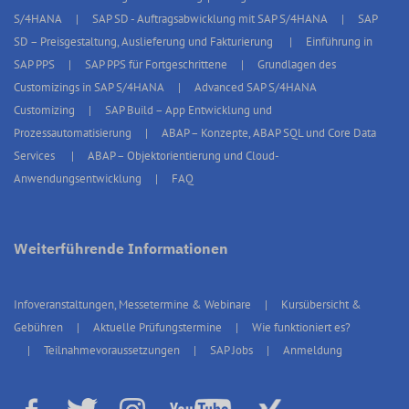
S/4HANA
SAP SD - Auftragsabwicklung mit SAP S/4HANA
SAP
SD – Preisgestaltung, Auslieferung und Fakturierung
Einführung in
SAP PPS
SAP PPS für Fortgeschrittene
Grundlagen des
Customizings in SAP S/4HANA
Advanced SAP S/4HANA
Customizing
SAP Build – App Entwicklung und
Prozessautomatisierung
ABAP – Konzepte, ABAP SQL und Core Data
Services
ABAP – Objektorientierung und Cloud-
Anwendungsentwicklung
FAQ
Weiterführende Informationen
Infoveranstaltungen, Messetermine & Webinare
Kursübersicht &
Gebühren
Aktuelle Prüfungstermine
Wie funktioniert es?
Teilnahmevoraussetzungen
SAP Jobs
Anmeldung