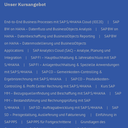
Unser Kursangebot
End-to-End Business Processes mit SAP S/4HANA Cloud (IEE2E)
SAP
BW on HANA – Datenfluss und BusinessObjects Analysis
SAP BW on
HANA – Datenbeschaffung und BusinessObjects Reporting
SAP BW
on HANA – Datenmodellierung und BusinessObjects
Applications
SAP Analytics Cloud (SAC) – Analyse, Planung und
Integration
SAP FI – Hauptbuchhaltung & Jahresabschluss mit SAP
S/4HANA
SAP FI – Anlagenbuchhaltung & Spezielle Anwendungen
mit SAP S/4HANA
SAP CO – Gemeinkosten-Controlling &
Ergebnisrechnung mit SAP S/4HANA
SAP CO – Produktkosten-
Controlling & Profit Center Rechnung mit SAP S/4HANA
Kurs SAP
MM – Bezugsquellenfindung und Beschaffung mit SAP S/4HANA
SAP
MM – Bestandsführung und Rechnungsprüfung mit SAP
S/4HANA
SAP SD - Auftragsabwicklung mit SAP S/4HANA
SAP
SD – Preisgestaltung, Auslieferung und Fakturierung
Einführung in
SAP PPS
SAP PPS für Fortgeschrittene
Grundlagen des