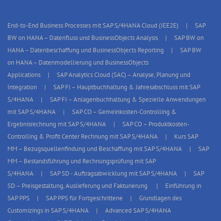
End-to-End Business Processes mit SAP S/4HANA Cloud (IEE2E)
SAP
BW on HANA – Datenfluss und BusinessObjects Analysis
SAP BW on
HANA – Datenbeschaffung und BusinessObjects Reporting
SAP BW
on HANA – Datenmodellierung und BusinessObjects
Applications
SAP Analytics Cloud (SAC) – Analyse, Planung und
Integration
SAP FI – Hauptbuchhaltung & Jahresabschluss mit SAP
S/4HANA
SAP FI – Anlagenbuchhaltung & Spezielle Anwendungen
mit SAP S/4HANA
SAP CO – Gemeinkosten-Controlling &
Ergebnisrechnung mit SAP S/4HANA
SAP CO – Produktkosten-
Controlling & Profit Center Rechnung mit SAP S/4HANA
Kurs SAP
MM – Bezugsquellenfindung und Beschaffung mit SAP S/4HANA
SAP
MM – Bestandsführung und Rechnungsprüfung mit SAP
S/4HANA
SAP SD - Auftragsabwicklung mit SAP S/4HANA
SAP
SD – Preisgestaltung, Auslieferung und Fakturierung
Einführung in
SAP PPS
SAP PPS für Fortgeschrittene
Grundlagen des
Customizings in SAP S/4HANA
Advanced SAP S/4HANA