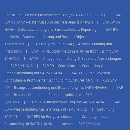
End-to-End Business Processes mit SAP S/4HANA Cloud (IEE2E)
SAP
BW on HANA – Datenfluss und BusinessObjects Analysis
SAP BW on
HANA – Datenbeschaffung und BusinessObjects Reporting
SAP BW
on HANA – Datenmodellierung und BusinessObjects
Applications
SAP Analytics Cloud (SAC) – Analyse, Planung und
Integration
SAP FI – Hauptbuchhaltung & Jahresabschluss mit SAP
S/4HANA
SAP FI – Anlagenbuchhaltung & Spezielle Anwendungen
mit SAP S/4HANA
SAP CO – Gemeinkosten-Controlling &
Ergebnisrechnung mit SAP S/4HANA
SAP CO – Produktkosten-
Controlling & Profit Center Rechnung mit SAP S/4HANA
Kurs SAP
MM – Bezugsquellenfindung und Beschaffung mit SAP S/4HANA
SAP
MM – Bestandsführung und Rechnungsprüfung mit SAP
S/4HANA
SAP SD - Auftragsabwicklung mit SAP S/4HANA
SAP
SD – Preisgestaltung, Auslieferung und Fakturierung
Einführung in
SAP PPS
SAP PPS für Fortgeschrittene
Grundlagen des
Customizings in SAP S/4HANA
Advanced SAP S/4HANA