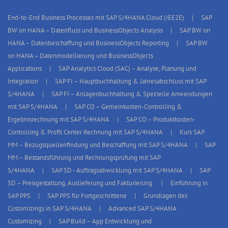
End-to-End Business Processes mit SAP S/4HANA Cloud (IEE2E)
SAP
BW on HANA – Datenfluss und BusinessObjects Analysis
SAP BW on
HANA – Datenbeschaffung und BusinessObjects Reporting
SAP BW
on HANA – Datenmodellierung und BusinessObjects
Applications
SAP Analytics Cloud (SAC) – Analyse, Planung und
Integration
SAP FI – Hauptbuchhaltung & Jahresabschluss mit SAP
S/4HANA
SAP FI – Anlagenbuchhaltung & Spezielle Anwendungen
mit SAP S/4HANA
SAP CO – Gemeinkosten-Controlling &
Ergebnisrechnung mit SAP S/4HANA
SAP CO – Produktkosten-
Controlling & Profit Center Rechnung mit SAP S/4HANA
Kurs SAP
MM – Bezugsquellenfindung und Beschaffung mit SAP S/4HANA
SAP
MM – Bestandsführung und Rechnungsprüfung mit SAP
S/4HANA
SAP SD - Auftragsabwicklung mit SAP S/4HANA
SAP
SD – Preisgestaltung, Auslieferung und Fakturierung
Einführung in
SAP PPS
SAP PPS für Fortgeschrittene
Grundlagen des
Customizings in SAP S/4HANA
Advanced SAP S/4HANA
Customizing
SAP Build – App Entwicklung und