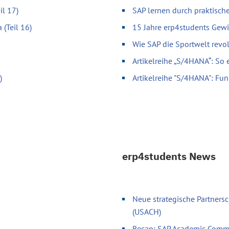
il 17)
SAP lernen durch praktische
 (Teil 16)
15 Jahre erp4students Gewi
Wie SAP die Sportwelt revol
Artikelreihe „S/4HANA“: So 
)
Artikelreihe "S/4HANA": Fun
erp4students News
Neue strategische Partnersc
(USACH)
Recap: SAP Academic Comm