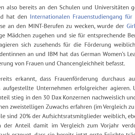
n also bereits an den Schulen und Universitäten 
nd hat den
Internationalen Frauenstudiengang für 
esse an den MINT-Berufen zu wecken, wurde der
Gir
ge Mädchen zugehen und sie für entsprechende Beru
gagieren sich zusehends für die Förderung weiblic
Studentinnen an und IBM hat das German Women’s Lead
derung von Frauen und Chancengleichheit befasst.
eits erkannt, dass Frauenförderung durchaus auc
rs aufgestellte Unternehmen erfolgreicher agieren
nteil stieg in den 30 Dax Konzernen nachweislich und
en zweistelligen Zuwachs erfahren (im Vergleich zu 
le sind 20% der Aufsichtsratsmitglieder weiblich, 
 der Anteil damit im Vergleich zum Vorjahr verdo
ck erzeugt, dass sie bereits jetzt erste Früchte trä