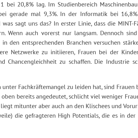
11 bei 20,8% lag. Im Studienbereich Maschinenba
 bei gerade mal 9,3%. In der Informatik bei 16,
 was sagt uns das? In erster Linie, dass die MINT
rn. Wenn auch vorerst nur langsam. Dennoch sind 
en in den entsprechenden Branchen versuchen stärke
re Netzwerke zu initiieren, Frauen bei der Kinde
nd Chancengleichheit zu schaffen. Die Industrie s
 unter Fachkräftemangel zu leiden hat, sind Frauen b
r oben bereits angedeutet, schlicht viel weniger Fra
liegt mitunter aber auch an den Klischees und Vorurte
weile) die gefragteren High Potentials, die es in d