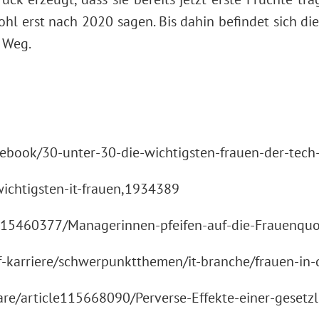
hl erst nach 2020 sagen. Bis dahin befindet sich di
 Weg.
acebook/30-unter-30-die-wichtigsten-frauen-der-tec
ichtigsten-it-frauen,1934389
e115460377/Managerinnen-pfeifen-auf-die-Frauenquo
-karriere/schwerpunktthemen/it-branche/frauen-in-d
e/article115668090/Perverse-Effekte-einer-gesetzl