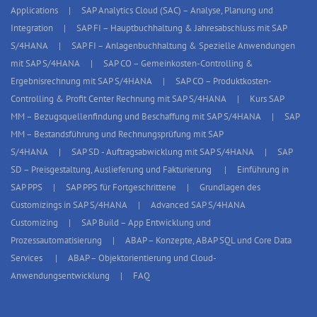
Applications
SAP Analytics Cloud (SAC) – Analyse, Planung und
Integration
SAP FI – Hauptbuchhaltung & Jahresabschluss mit SAP
S/4HANA
SAP FI – Anlagenbuchhaltung & Spezielle Anwendungen
mit SAP S/4HANA
SAP CO – Gemeinkosten-Controlling &
Ergebnisrechnung mit SAP S/4HANA
SAP CO – Produktkosten-
Controlling & Profit Center Rechnung mit SAP S/4HANA
Kurs SAP
MM – Bezugsquellenfindung und Beschaffung mit SAP S/4HANA
SAP
MM – Bestandsführung und Rechnungsprüfung mit SAP
S/4HANA
SAP SD - Auftragsabwicklung mit SAP S/4HANA
SAP
SD – Preisgestaltung, Auslieferung und Fakturierung
Einführung in
SAP PPS
SAP PPS für Fortgeschrittene
Grundlagen des
Customizings in SAP S/4HANA
Advanced SAP S/4HANA
Customizing
SAP Build – App Entwicklung und
Prozessautomatisierung
ABAP – Konzepte, ABAP SQL und Core Data
Services
ABAP – Objektorientierung und Cloud-
Anwendungsentwicklung
FAQ