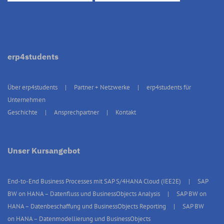
erp4students
Über erp4students
Partner + Netzwerke
erp4students für
Unternehmen
Geschichte
Ansprechpartner
Kontakt
Unser Kursangebot
End-to-End Business Processes mit SAP S/4HANA Cloud (IEE2E)
SAP
BW on HANA – Datenfluss und BusinessObjects Analysis
SAP BW on
HANA – Datenbeschaffung und BusinessObjects Reporting
SAP BW
on HANA – Datenmodellierung und BusinessObjects