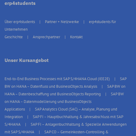
erp4students
Über erp4students
Partner + Netzwerke
erp4students für
Unternehmen
Geschichte
Ansprechpartner
Kontakt
Unser Kursangebot
End-to-End Business Processes mit SAP S/4HANA Cloud (IEE2E)
SAP
BW on HANA – Datenfluss und BusinessObjects Analysis
SAP BW on
HANA – Datenbeschaffung und BusinessObjects Reporting
SAP BW
on HANA – Datenmodellierung und BusinessObjects
Applications
SAP Analytics Cloud (SAC) – Analyse, Planung und
Integration
SAP FI – Hauptbuchhaltung & Jahresabschluss mit SAP
S/4HANA
SAP FI – Anlagenbuchhaltung & Spezielle Anwendungen
mit SAP S/4HANA
SAP CO – Gemeinkosten-Controlling &