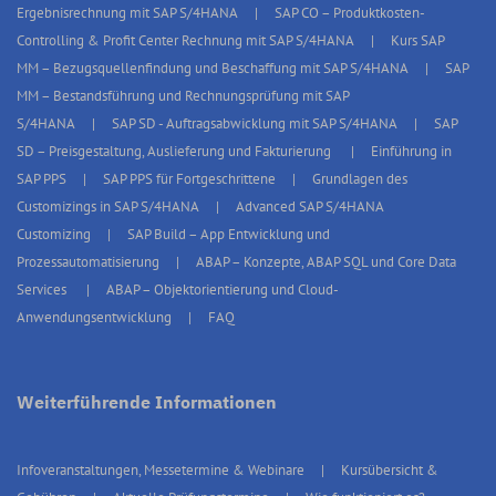
Ergebnisrechnung mit SAP S/4HANA
SAP CO – Produktkosten-
Controlling & Profit Center Rechnung mit SAP S/4HANA
Kurs SAP
MM – Bezugsquellenfindung und Beschaffung mit SAP S/4HANA
SAP
MM – Bestandsführung und Rechnungsprüfung mit SAP
S/4HANA
SAP SD - Auftragsabwicklung mit SAP S/4HANA
SAP
SD – Preisgestaltung, Auslieferung und Fakturierung
Einführung in
SAP PPS
SAP PPS für Fortgeschrittene
Grundlagen des
Customizings in SAP S/4HANA
Advanced SAP S/4HANA
Customizing
SAP Build – App Entwicklung und
Prozessautomatisierung
ABAP – Konzepte, ABAP SQL und Core Data
Services
ABAP – Objektorientierung und Cloud-
Anwendungsentwicklung
FAQ
Weiterführende Informationen
Infoveranstaltungen, Messetermine & Webinare
Kursübersicht &