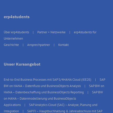
erp4students
Über erp4students
Partner + Netzwerke
erp4students für
Unternehmen
Geschichte
Ansprechpartner
Kontakt
Unser Kursangebot
End-to-End Business Processes mit SAP S/4HANA Cloud (IEE2E)
SAP
BW on HANA – Datenfluss und BusinessObjects Analysis
SAP BW on
HANA – Datenbeschaffung und BusinessObjects Reporting
SAP BW
on HANA – Datenmodellierung und BusinessObjects
Applications
SAP Analytics Cloud (SAC) – Analyse, Planung und
Integration
SAP FI – Hauptbuchhaltung & Jahresabschluss mit SAP