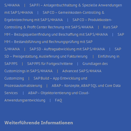
S/4HANA
SAP FI – Anlagenbuchhaltung & Spezielle Anwendungen
mit SAP S/4HANA
SAP CO – Gemeinkosten-Controlling &
Ergebnisrechnung mit SAP S/4HANA
SAP CO – Produktkosten-
Controlling & Profit Center Rechnung mit SAP S/4HANA
Kurs SAP
MM – Bezugsquellenfindung und Beschaffung mit SAP S/4HANA
SAP
MM – Bestandsführung und Rechnungsprüfung mit SAP
S/4HANA
SAP SD - Auftragsabwicklung mit SAP S/4HANA
SAP
SD – Preisgestaltung, Auslieferung und Fakturierung
Einführung in
SAP PPS
SAP PPS für Fortgeschrittene
Grundlagen des
Customizings in SAP S/4HANA
Advanced SAP S/4HANA
Customizing
SAP Build – App Entwicklung und
Prozessautomatisierung
ABAP – Konzepte, ABAP SQL und Core Data
Services
ABAP – Objektorientierung und Cloud-
Anwendungsentwicklung
FAQ
Weiterführende Informationen