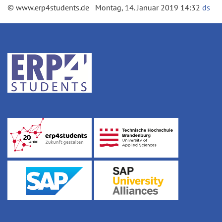
© www.erp4students.de Montag, 14. Januar 2019 14:32
ds