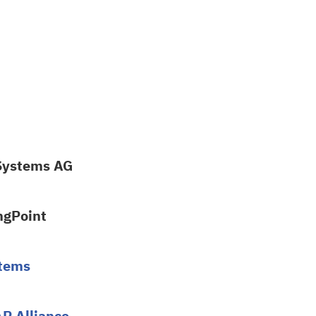
Systems AG
ngPoint
stems
P Alliance