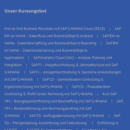
Unser Kursangebot
End-to-End Business Processes mit SAP S/4HANA Cloud (IEE2E)
SAP
BW on HANA – Datenfluss und BusinessObjects Analysis
SAP BW on
HANA – Datenbeschaffung und BusinessObjects Reporting
SAP BW
on HANA – Datenmodellierung und BusinessObjects
Applications
SAP Analytics Cloud (SAC) – Analyse, Planung und
Integration
SAP FI – Hauptbuchhaltung & Jahresabschluss mit SAP
S/4HANA
SAP FI – Anlagenbuchhaltung & Spezielle Anwendungen
mit SAP S/4HANA
SAP CO – Gemeinkosten-Controlling &
Ergebnisrechnung mit SAP S/4HANA
SAP CO – Produktkosten-
Controlling & Profit Center Rechnung mit SAP S/4HANA
Kurs SAP
MM – Bezugsquellenfindung und Beschaffung mit SAP S/4HANA
SAP
MM – Bestandsführung und Rechnungsprüfung mit SAP
S/4HANA
SAP SD - Auftragsabwicklung mit SAP S/4HANA
SAP
SD – Preisgestaltung, Auslieferung und Fakturierung
Einführung in