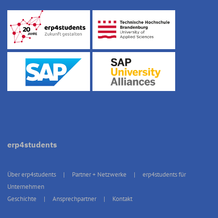
erp4students
Über erp4students
Partner + Netzwerke
erp4students für
Unternehmen
Geschichte
Ansprechpartner
Kontakt