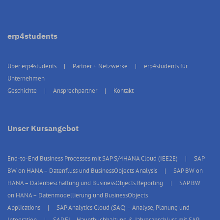
erp4students
Über erp4students
Partner + Netzwerke
erp4students für
Unternehmen
Geschichte
Ansprechpartner
Kontakt
Unser Kursangebot
End-to-End Business Processes mit SAP S/4HANA Cloud (IEE2E)
SAP
BW on HANA – Datenfluss und BusinessObjects Analysis
SAP BW on
HANA – Datenbeschaffung und BusinessObjects Reporting
SAP BW
on HANA – Datenmodellierung und BusinessObjects
Applications
SAP Analytics Cloud (SAC) – Analyse, Planung und
Integration
SAP FI – Hauptbuchhaltung & Jahresabschluss mit SAP