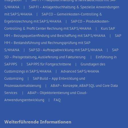
S/4HANA
SAP FI – Anlagenbuchhaltung & Spezielle Anwendungen
mit SAP S/4HANA
SAP CO – Gemeinkosten-Controlling &
Ergebnisrechnung mit SAP S/4HANA
SAP CO – Produktkosten-
Controlling & Profit Center Rechnung mit SAP S/4HANA
Kurs SAP
MM – Bezugsquellenfindung und Beschaffung mit SAP S/4HANA
SAP
MM – Bestandsführung und Rechnungsprüfung mit SAP
S/4HANA
SAP SD - Auftragsabwicklung mit SAP S/4HANA
SAP
SD – Preisgestaltung, Auslieferung und Fakturierung
Einführung in
SAP PPS
SAP PPS für Fortgeschrittene
Grundlagen des
Customizings in SAP S/4HANA
Advanced SAP S/4HANA
Customizing
SAP Build – App Entwicklung und
Prozessautomatisierung
ABAP – Konzepte, ABAP SQL und Core Data
Services
ABAP – Objektorientierung und Cloud-
Anwendungsentwicklung
FAQ
Weiterführende Informationen