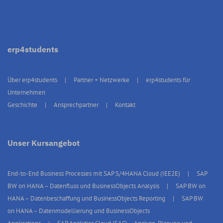
erp4students
Über erp4students
Partner + Netzwerke
erp4students für
Unternehmen
Geschichte
Ansprechpartner
Kontakt
Unser Kursangebot
End-to-End Business Processes mit SAP S/4HANA Cloud (IEE2E)
SAP
BW on HANA – Datenfluss und BusinessObjects Analysis
SAP BW on
HANA – Datenbeschaffung und BusinessObjects Reporting
SAP BW
on HANA – Datenmodellierung und BusinessObjects