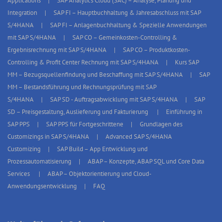
Applications
SAP Analytics Cloud (SAC) – Analyse, Planung und
Integration
SAP FI – Hauptbuchhaltung & Jahresabschluss mit SAP
S/4HANA
SAP FI – Anlagenbuchhaltung & Spezielle Anwendungen
mit SAP S/4HANA
SAP CO – Gemeinkosten-Controlling &
Ergebnisrechnung mit SAP S/4HANA
SAP CO – Produktkosten-
Controlling & Profit Center Rechnung mit SAP S/4HANA
Kurs SAP
MM – Bezugsquellenfindung und Beschaffung mit SAP S/4HANA
SAP
MM – Bestandsführung und Rechnungsprüfung mit SAP
S/4HANA
SAP SD - Auftragsabwicklung mit SAP S/4HANA
SAP
SD – Preisgestaltung, Auslieferung und Fakturierung
Einführung in
SAP PPS
SAP PPS für Fortgeschrittene
Grundlagen des
Customizings in SAP S/4HANA
Advanced SAP S/4HANA
Customizing
SAP Build – App Entwicklung und
Prozessautomatisierung
ABAP – Konzepte, ABAP SQL und Core Data
Services
ABAP – Objektorientierung und Cloud-
Anwendungsentwicklung
FAQ