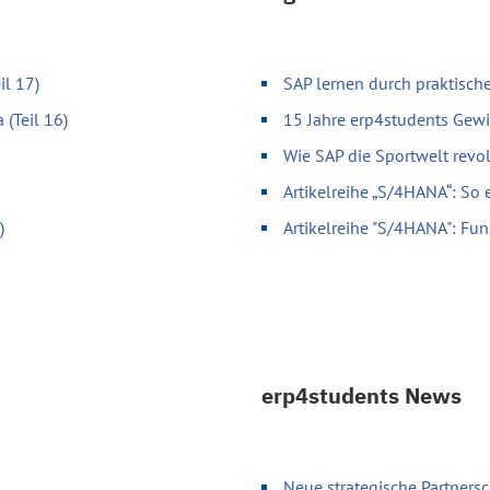
il 17)
SAP lernen durch praktische
 (Teil 16)
15 Jahre erp4students Gewi
Wie SAP die Sportwelt revol
Artikelreihe „S/4HANA“: So 
)
Artikelreihe "S/4HANA": Fun
erp4students News
Neue strategische Partnersc