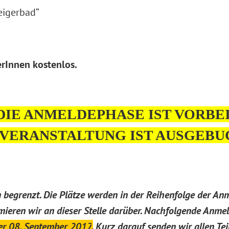
eigerbad“
erInnen kostenlos.
DIE ANMELDEPHASE IST VORBEI
 VERANSTALTUNG IST AUSGEBU
n begrenzt. Die Plätze werden in der Reihenfolge der A
ormieren wir an dieser Stelle darüber. Nachfolgende An
er 08. September 2017
.
Kurz darauf senden wir allen Te