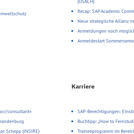
(USACH)
Recap: SAP Academic Comm
 Umweltschutz
Neue strategische Allianz 
Anmeldungen noch möglich 
Anmeldestart Sommerseme
Karriere
or//consultant«
SAP-Berechtigungen: Einsti
 Brandenburg
Buchtipp: „How to Fernstud
olas Schepp (INSIRE)
Traineeprogramm im Bereic