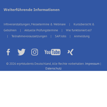
Weiterführende Informationen
Infoveranstaltungen, Messetermine & Webinare
Kursübersicht &
Gebühren
Aktuelle Prüfungstermine
Wie funktioniert es?
Teilnahmevoraussetzungen
SAP Jobs
Anmeldung
© 2026 erp4students Deutschland, Alle Rechte vorbehalten.
Impressum
|
Datenschutz