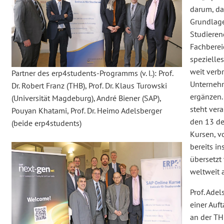
darum, da
Grundlag
Studieren
Fachberei
spezielles
weit verbr
Partner des erp4students-Programms (v. l.): Prof.
Unterneh
Dr. Robert Franz (THB), Prof. Dr. Klaus Turowski
ergänzen. 
(Universität Magdeburg), André Biener (SAP),
steht vera
Pouyan Khatami, Prof. Dr. Heimo Adelsberger
den 13 de
(beide erp4students)
Kursen, 
bereits in
übersetzt
weltweit 
Prof. Adel
einer Auf
an der TH