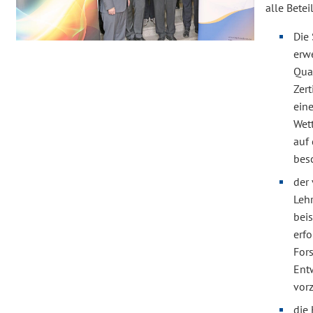
alle Betei
Die
erw
Qual
Zert
ein
Wet
auf
bes
der 
Lehr
beis
erfo
For
Ent
vor
die