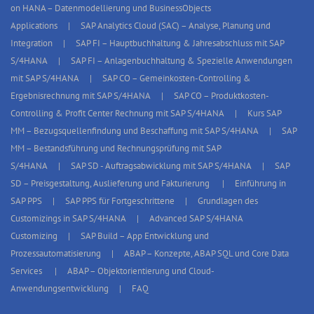
on HANA – Datenmodellierung und BusinessObjects
Applications
SAP Analytics Cloud (SAC) – Analyse, Planung und
Integration
SAP FI – Hauptbuchhaltung & Jahresabschluss mit SAP
S/4HANA
SAP FI – Anlagenbuchhaltung & Spezielle Anwendungen
mit SAP S/4HANA
SAP CO – Gemeinkosten-Controlling &
Ergebnisrechnung mit SAP S/4HANA
SAP CO – Produktkosten-
Controlling & Profit Center Rechnung mit SAP S/4HANA
Kurs SAP
MM – Bezugsquellenfindung und Beschaffung mit SAP S/4HANA
SAP
MM – Bestandsführung und Rechnungsprüfung mit SAP
S/4HANA
SAP SD - Auftragsabwicklung mit SAP S/4HANA
SAP
SD – Preisgestaltung, Auslieferung und Fakturierung
Einführung in
SAP PPS
SAP PPS für Fortgeschrittene
Grundlagen des
Customizings in SAP S/4HANA
Advanced SAP S/4HANA
Customizing
SAP Build – App Entwicklung und
Prozessautomatisierung
ABAP – Konzepte, ABAP SQL und Core Data
Services
ABAP – Objektorientierung und Cloud-
Anwendungsentwicklung
FAQ