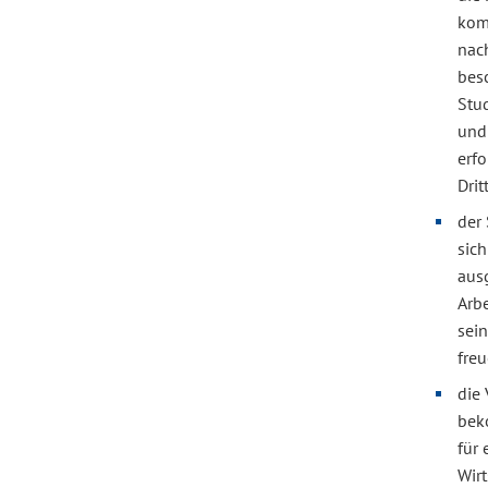
kom
nac
bes
Stu
und 
erfo
Drit
der
sich
aus
Arbe
sei
freu
die 
bek
für 
Wir