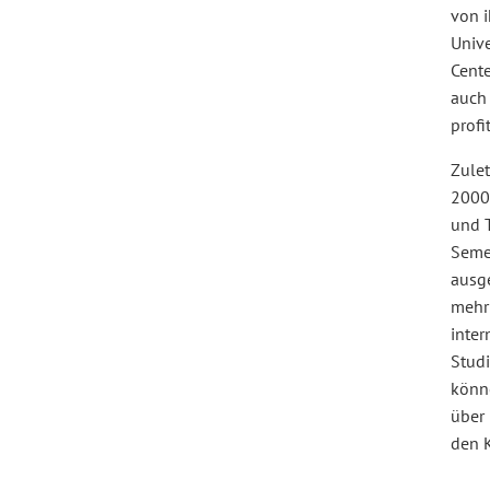
von 
Univ
Cente
auch 
profit
Zule
2000
und 
Seme
ausg
mehr 
inter
Studi
könn
über
den 