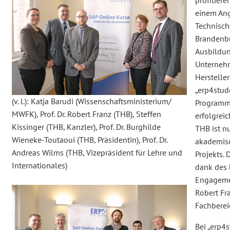
einem An
Technisc
Brandenbu
Ausbildu
Unterneh
Herstelle
„erp4stude
(v. l.): Katja Barudi (Wissenschaftsministerium/
Programm 
MWFK), Prof. Dr. Robert Franz (THB), Steffen
erfolgrei
Kissinger (THB, Kanzler), Prof. Dr. Burghilde
THB ist 
Wieneke-Toutaoui (THB, Präsidentin), Prof. Dr.
akademisc
Andreas Wilms (THB, Vizepräsident für Lehre und
Projekts. 
Internationales)
dank des
Engagemen
Robert Fr
Fachberei
Bei „erp4