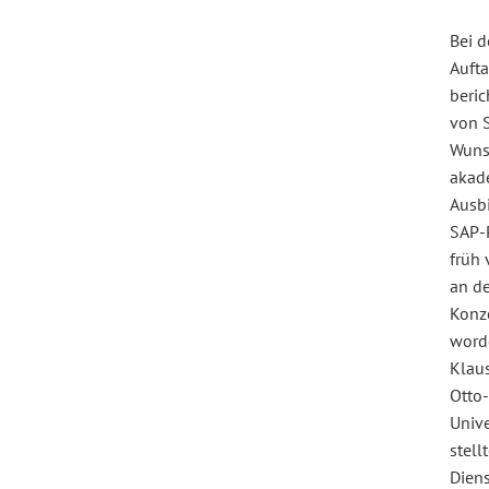
Bei d
Aufta
beric
von S
Wuns
akad
Ausb
SAP-
früh
an d
Konz
worde
Klau
Otto
Univ
stell
Diens