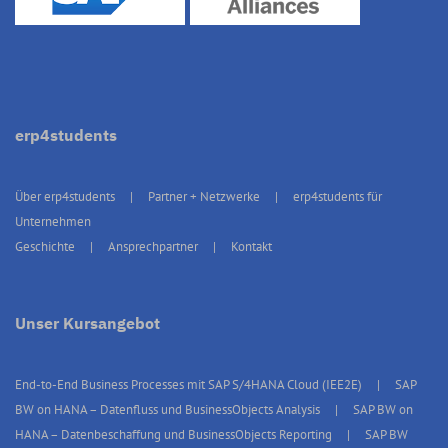
erp4students
Über erp4students
Partner + Netzwerke
erp4students für
Unternehmen
Geschichte
Ansprechpartner
Kontakt
Unser Kursangebot
End-to-End Business Processes mit SAP S/4HANA Cloud (IEE2E)
SAP
BW on HANA – Datenfluss und BusinessObjects Analysis
SAP BW on
HANA – Datenbeschaffung und BusinessObjects Reporting
SAP BW