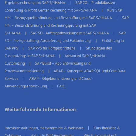
Ergebnisrechnung mit SAP S/4HANA
SAP CO – Produktkosten-
Controlling & Profit Center Rechnung mit SAP S/4HANA
Kurs SAP
MM – Bezugsquellenfindung und Beschaffung mit SAP S/4HANA
SAP
MM – Bestandsführung und Rechnungsprüfung mit SAP
S/4HANA
SAP SD - Auftragsabwicklung mit SAP S/4HANA
SAP
SD – Preisgestaltung, Auslieferung und Fakturierung
Einführung in
SAP PPS
SAP PPS für Fortgeschrittene
Grundlagen des
Customizings in SAP S/4HANA
Advanced SAP S/4HANA
Customizing
SAP Build – App Entwicklung und
Prozessautomatisierung
ABAP – Konzepte, ABAP SQL und Core Data
Services
ABAP – Objektorientierung und Cloud-
Anwendungsentwicklung
FAQ
Weiterführende Informationen
Infoveranstaltungen, Messetermine & Webinare
Kursübersicht &
Gebühren
Aktuelle Prüfungstermine
Wie funktioniert es?