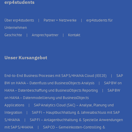
erp4students
Über erp4students
Partner + Netzwerke
erp4students für
Unternehmen
Geschichte
Ansprechpartner
Kontakt
Unser Kursangebot
End-to-End Business Processes mit SAP S/4HANA Cloud (IEE2E)
SAP
BW on HANA – Datenfluss und BusinessObjects Analysis
SAP BW on
HANA – Datenbeschaffung und BusinessObjects Reporting
SAP BW
on HANA – Datenmodellierung und BusinessObjects
Applications
SAP Analytics Cloud (SAC) – Analyse, Planung und
Integration
SAP FI – Hauptbuchhaltung & Jahresabschluss mit SAP
S/4HANA
SAP FI – Anlagenbuchhaltung & Spezielle Anwendungen
mit SAP S/4HANA
SAP CO – Gemeinkosten-Controlling &