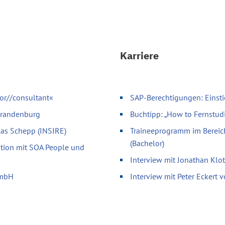
Karriere
or//consultant«
SAP-Berechtigungen: Einsti
 Brandenburg
Buchtipp: „How to Fernstud
olas Schepp (INSIRE)
Traineeprogramm im Bereic
(Bachelor)
ation mit SOA People und
Interview mit Jonathan Klo
GmbH
Interview mit Peter Eckert