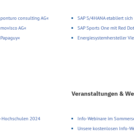
»ponturo consulting AG«
SAP S/4HANA etabliert sich
»movisco AG«
SAP Sports One mit Red Do
 »Papaguy«
Energiesystemhersteller V
Veranstaltungen & We
up-Hochschulen 2024
Info-Webinare im Sommersem
Unsere kostenlosen Info-