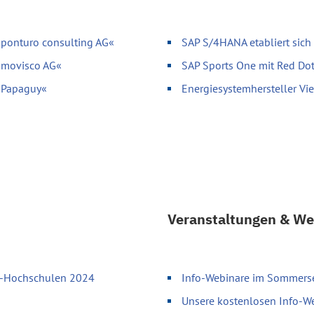
»ponturo consulting AG«
SAP S/4HANA etabliert sich
»movisco AG«
SAP Sports One mit Red Do
 »Papaguy«
Energiesystemhersteller V
Veranstaltungen & We
up-Hochschulen 2024
Info-Webinare im Sommersem
Unsere kostenlosen Info-