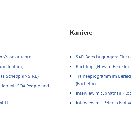
Karriere
or//consultant«
SAP-Berechtigungen: Einsti
 Brandenburg
Buchtipp: „How to Fernstud
olas Schepp (INSIRE)
Traineeprogramm im Bereic
(Bachelor)
ation mit SOA People und
Interview mit Jonathan Klo
GmbH
Interview mit Peter Eckert