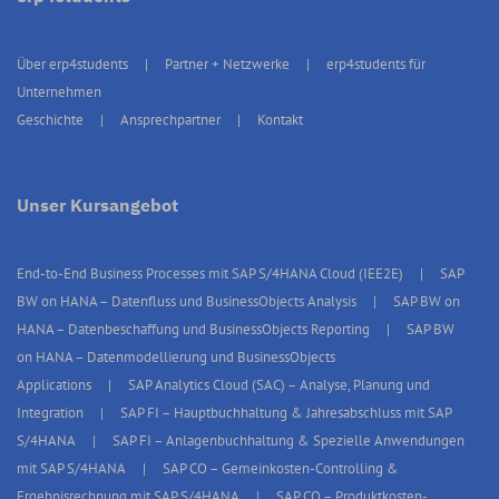
Über erp4students
Partner + Netzwerke
erp4students für
Unternehmen
Geschichte
Ansprechpartner
Kontakt
Unser Kursangebot
End-to-End Business Processes mit SAP S/4HANA Cloud (IEE2E)
SAP
BW on HANA – Datenfluss und BusinessObjects Analysis
SAP BW on
HANA – Datenbeschaffung und BusinessObjects Reporting
SAP BW
on HANA – Datenmodellierung und BusinessObjects
Applications
SAP Analytics Cloud (SAC) – Analyse, Planung und
Integration
SAP FI – Hauptbuchhaltung & Jahresabschluss mit SAP
S/4HANA
SAP FI – Anlagenbuchhaltung & Spezielle Anwendungen
mit SAP S/4HANA
SAP CO – Gemeinkosten-Controlling &
Ergebnisrechnung mit SAP S/4HANA
SAP CO – Produktkosten-