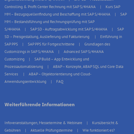
Controlling & Profit Center Rechnung mit SAP S/4HANA
Kurs SAP
MM – Bezugsquellenfindung und Beschaffung mit SAP S/4HANA
SAP
MM – Bestandsführung und Rechnungsprüfung mit SAP
S/4HANA
SAP SD - Auftragsabwicklung mit SAP S/4HANA
SAP
SD – Preisgestaltung, Auslieferung und Fakturierung
Einführung in
SAP PPS
SAP PPS für Fortgeschrittene
Grundlagen des
Customizings in SAP S/4HANA
Advanced SAP S/4HANA
Customizing
SAP Build – App Entwicklung und
Prozessautomatisierung
ABAP – Konzepte, ABAP SQL und Core Data
Services
ABAP – Objektorientierung und Cloud-
Anwendungsentwicklung
FAQ
Weiterführende Informationen
Infoveranstaltungen, Messetermine & Webinare
Kursübersicht &
Gebühren
Aktuelle Prüfungstermine
Wie funktioniert es?