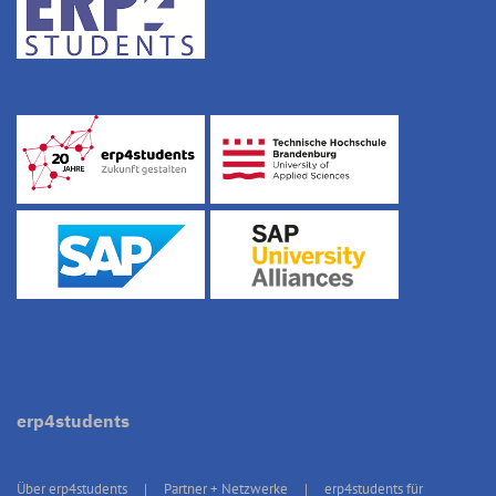
erp4students
Über erp4students
Partner + Netzwerke
erp4students für