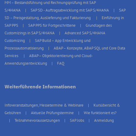
MM – Bestandsführung und Rechnungsprüfung mit SAP
S/4HANA
SAP SD - Auftragsabwicklung mit SAP S/4HANA
SAP
SD – Preisgestaltung, Auslieferung und Fakturierung
Einführung in
SAP PPS
SAP PPS für Fortgeschrittene
Grundlagen des
Customizings in SAP S/4HANA
Advanced SAP S/4HANA
Customizing
SAP Build – App Entwicklung und
Prozessautomatisierung
ABAP – Konzepte, ABAP SQL und Core Data
Services
ABAP – Objektorientierung und Cloud-
Anwendungsentwicklung
FAQ
Weiterführende Informationen
Infoveranstaltungen, Messetermine & Webinare
Kursübersicht &
Gebühren
Aktuelle Prüfungstermine
Wie funktioniert es?
Teilnahmevoraussetzungen
SAP Jobs
Anmeldung