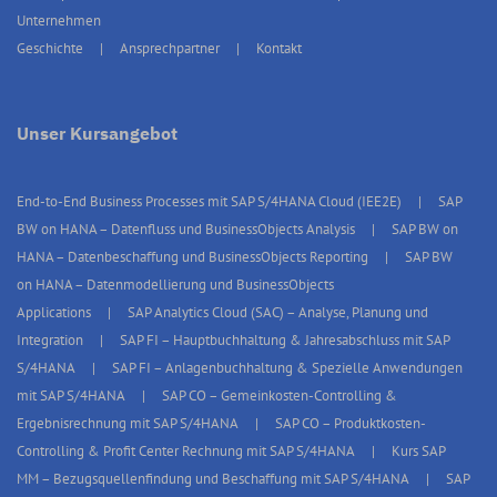
Unternehmen
Geschichte
Ansprechpartner
Kontakt
Unser Kursangebot
End-to-End Business Processes mit SAP S/4HANA Cloud (IEE2E)
SAP
BW on HANA – Datenfluss und BusinessObjects Analysis
SAP BW on
HANA – Datenbeschaffung und BusinessObjects Reporting
SAP BW
on HANA – Datenmodellierung und BusinessObjects
Applications
SAP Analytics Cloud (SAC) – Analyse, Planung und
Integration
SAP FI – Hauptbuchhaltung & Jahresabschluss mit SAP
S/4HANA
SAP FI – Anlagenbuchhaltung & Spezielle Anwendungen
mit SAP S/4HANA
SAP CO – Gemeinkosten-Controlling &
Ergebnisrechnung mit SAP S/4HANA
SAP CO – Produktkosten-
Controlling & Profit Center Rechnung mit SAP S/4HANA
Kurs SAP
MM – Bezugsquellenfindung und Beschaffung mit SAP S/4HANA
SAP