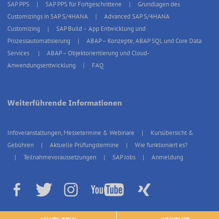
SAP PPS
SAP PPS für Fortgeschrittene
Grundlagen des
Customizings in SAP S/4HANA
Advanced SAP S/4HANA
Customizing
SAP Build – App Entwicklung und
Prozessautomatisierung
ABAP – Konzepte, ABAP SQL und Core Data
Services
ABAP – Objektorientierung und Cloud-
Anwendungsentwicklung
FAQ
Weiterführende Informationen
Infoveranstaltungen, Messetermine & Webinare
Kursübersicht &
Gebühren
Aktuelle Prüfungstermine
Wie funktioniert es?
Teilnahmevoraussetzungen
SAP Jobs
Anmeldung
© 2026 erp4students Deutschland, Alle Rechte vorbehalten.
Impressum
|