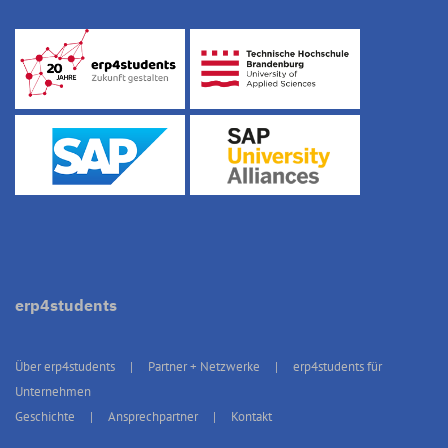
erp4students
Über erp4students
Partner + Netzwerke
erp4students für
Unternehmen
Geschichte
Ansprechpartner
Kontakt