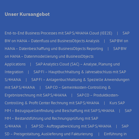
Unser Kursangebot
End-to-End Business Processes mit SAP S/4HANA Cloud (IEE2E)
SAP
BW on HANA – Datenfluss und BusinessObjects Analysis
SAP BW on
HANA – Datenbeschaffung und BusinessObjects Reporting
SAP BW
on HANA – Datenmodellierung und BusinessObjects
Applications
SAP Analytics Cloud (SAC) – Analyse, Planung und
Integration
SAP FI – Hauptbuchhaltung & Jahresabschluss mit SAP
S/4HANA
SAP FI – Anlagenbuchhaltung & Spezielle Anwendungen
mit SAP S/4HANA
SAP CO – Gemeinkosten-Controlling &
Ergebnisrechnung mit SAP S/4HANA
SAP CO – Produktkosten-
Controlling & Profit Center Rechnung mit SAP S/4HANA
Kurs SAP
MM – Bezugsquellenfindung und Beschaffung mit SAP S/4HANA
SAP
MM – Bestandsführung und Rechnungsprüfung mit SAP
S/4HANA
SAP SD - Auftragsabwicklung mit SAP S/4HANA
SAP
SD – Preisgestaltung, Auslieferung und Fakturierung
Einführung in