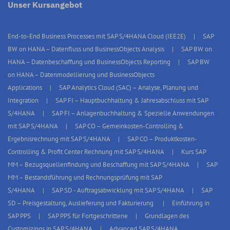
Unser Kursangebot
End-to-End Business Processes mit SAP S/4HANA Cloud (IEE2E)
SAP
BW on HANA – Datenfluss und BusinessObjects Analysis
SAP BW on
HANA – Datenbeschaffung und BusinessObjects Reporting
SAP BW
on HANA – Datenmodellierung und BusinessObjects
Applications
SAP Analytics Cloud (SAC) – Analyse, Planung und
Integration
SAP FI – Hauptbuchhaltung & Jahresabschluss mit SAP
S/4HANA
SAP FI – Anlagenbuchhaltung & Spezielle Anwendungen
mit SAP S/4HANA
SAP CO – Gemeinkosten-Controlling &
Ergebnisrechnung mit SAP S/4HANA
SAP CO – Produktkosten-
Controlling & Profit Center Rechnung mit SAP S/4HANA
Kurs SAP
MM – Bezugsquellenfindung und Beschaffung mit SAP S/4HANA
SAP
MM – Bestandsführung und Rechnungsprüfung mit SAP
S/4HANA
SAP SD - Auftragsabwicklung mit SAP S/4HANA
SAP
SD – Preisgestaltung, Auslieferung und Fakturierung
Einführung in
SAP PPS
SAP PPS für Fortgeschrittene
Grundlagen des
Customizings in SAP S/4HANA
Advanced SAP S/4HANA