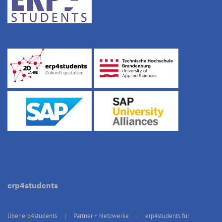
erp4students
Über erp4students
Partner + Netzwerke
erp4students für