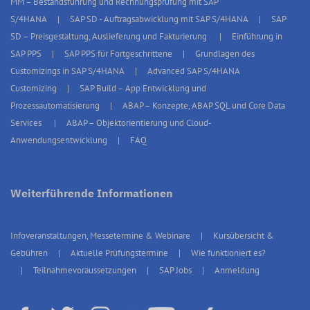
MM – Bestandsführung und Rechnungsprüfung mit SAP
S/4HANA
SAP SD - Auftragsabwicklung mit SAP S/4HANA
SAP
SD – Preisgestaltung, Auslieferung und Fakturierung
Einführung in
SAP PPS
SAP PPS für Fortgeschrittene
Grundlagen des
Customizings in SAP S/4HANA
Advanced SAP S/4HANA
Customizing
SAP Build – App Entwicklung und
Prozessautomatisierung
ABAP – Konzepte, ABAP SQL und Core Data
Services
ABAP – Objektorientierung und Cloud-
Anwendungsentwicklung
FAQ
Weiterführende Informationen
Infoveranstaltungen, Messetermine & Webinare
Kursübersicht &
Gebühren
Aktuelle Prüfungstermine
Wie funktioniert es?
Teilnahmevoraussetzungen
SAP Jobs
Anmeldung