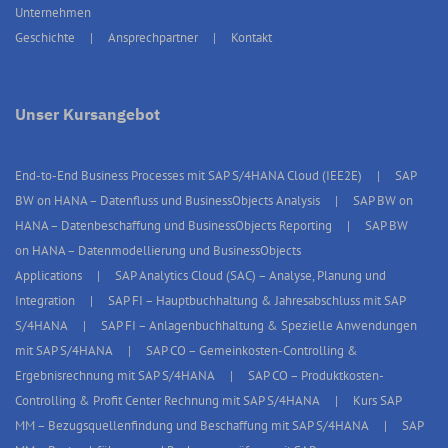
Unternehmen
Geschichte
Ansprechpartner
Kontakt
Unser Kursangebot
End-to-End Business Processes mit SAP S/4HANA Cloud (IEE2E)
SAP
BW on HANA – Datenfluss und BusinessObjects Analysis
SAP BW on
HANA – Datenbeschaffung und BusinessObjects Reporting
SAP BW
on HANA – Datenmodellierung und BusinessObjects
Applications
SAP Analytics Cloud (SAC) – Analyse, Planung und
Integration
SAP FI – Hauptbuchhaltung & Jahresabschluss mit SAP
S/4HANA
SAP FI – Anlagenbuchhaltung & Spezielle Anwendungen
mit SAP S/4HANA
SAP CO – Gemeinkosten-Controlling &
Ergebnisrechnung mit SAP S/4HANA
SAP CO – Produktkosten-
Controlling & Profit Center Rechnung mit SAP S/4HANA
Kurs SAP
MM – Bezugsquellenfindung und Beschaffung mit SAP S/4HANA
SAP