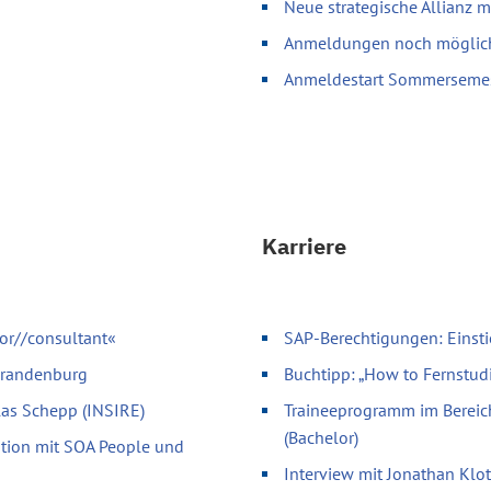
Neue strategische Allianz 
Anmeldungen noch möglich 
Anmeldestart Sommerseme
Karriere
or//consultant«
SAP-Berechtigungen: Einsti
 Brandenburg
Buchtipp: „How to Fernstud
olas Schepp (INSIRE)
Traineeprogramm im Bereic
(Bachelor)
ation mit SOA People und
Interview mit Jonathan Klo