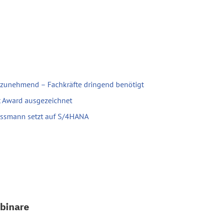
 zunehmend – Fachkräfte dringend benötigt
t Award ausgezeichnet
iessmann setzt auf S/4HANA
binare