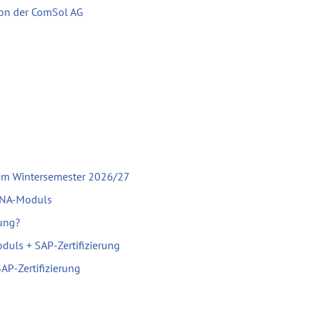
 von der ComSol AG
em Wintersemester 2026/27
ANA-Moduls
rung?
uls + SAP-Zertifizierung
P-Zertifizierung