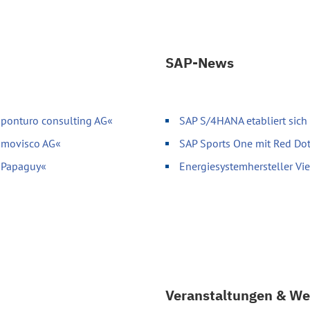
SAP-News
»ponturo consulting AG«
SAP S/4HANA etabliert sich
»movisco AG«
SAP Sports One mit Red Do
 »Papaguy«
Energiesystemhersteller V
Veranstaltungen & We