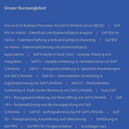
Unser Kursangebot
End-to-End Business Processes mit SAP S/4HANA Cloud (IEE2E)
SAP
BW on HANA – Datenfluss und BusinessObjects Analysis
SAP BW on
HANA – Datenbeschaffung und BusinessObjects Reporting
SAP BW
on HANA – Datenmodellierung und BusinessObjects
Applications
SAP Analytics Cloud (SAC) – Analyse, Planung und
Integration
SAP FI – Hauptbuchhaltung & Jahresabschluss mit SAP
S/4HANA
SAP FI – Anlagenbuchhaltung & Spezielle Anwendungen
mit SAP S/4HANA
SAP CO – Gemeinkosten-Controlling &
Ergebnisrechnung mit SAP S/4HANA
SAP CO – Produktkosten-
Controlling & Profit Center Rechnung mit SAP S/4HANA
Kurs SAP
MM – Bezugsquellenfindung und Beschaffung mit SAP S/4HANA
SAP
MM – Bestandsführung und Rechnungsprüfung mit SAP
S/4HANA
SAP SD - Auftragsabwicklung mit SAP S/4HANA
SAP
SD – Preisgestaltung, Auslieferung und Fakturierung
Einführung in
SAP PPS
SAP PPS für Fortgeschrittene
Grundlagen des