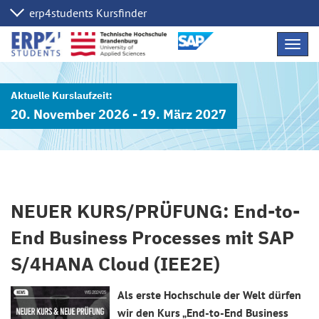
Navig
übers
20. November 2026 - 19. März 2027
NEUER KURS/PRÜFUNG: End-to-
End Business Processes mit SAP
S/4HANA Cloud (IEE2E)
Als erste Hochschule der Welt dürfen
wir den Kurs „End-to-End Business