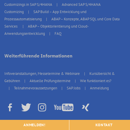
Customizings in SAP S/4HANA
Advanced SAP S/4HANA
Customizing
SAP Build – App Entwicklung und
Prozessautomatisierung
ABAP – Konzepte, ABAP SQL und Core Data
Services
ABAP – Objektorientierung und Cloud-
Anwendungsentwicklung
FAQ
Weiterführende Informationen
Infoveranstaltungen, Messetermine & Webinare
Kursübersicht &
Gebühren
Aktuelle Prüfungstermine
Wie funktioniert es?
Teilnahmevoraussetzungen
SAP Jobs
Anmeldung
© 2026 erp4students Deutschland, Alle Rechte vorbehalten.
Impressum
|
ANMELDEN!
KONTAKT
Datenschutz