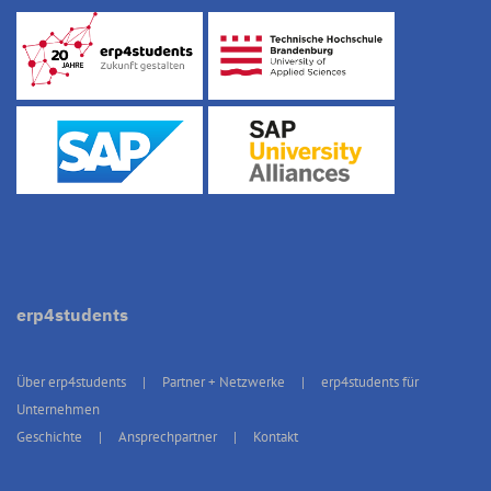
erp4students
Über erp4students
Partner + Netzwerke
erp4students für
Unternehmen
Geschichte
Ansprechpartner
Kontakt