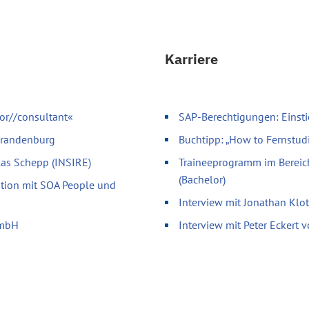
Karriere
or//consultant«
SAP-Berechtigungen: Einsti
 Brandenburg
Buchtipp: „How to Fernstud
olas Schepp (INSIRE)
Traineeprogramm im Bereic
(Bachelor)
ation mit SOA People und
Interview mit Jonathan Klo
GmbH
Interview mit Peter Eckert