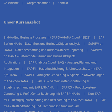
Geschichte
Ansprechpartner
Kontakt
Unser Kursangebot
End-to-End Business Processes mit SAP S/4HANA Cloud (IEE2E)
SAP
BW on HANA – Datenfluss und BusinessObjects Analysis
SAP BW on
HANA – Datenbeschaffung und BusinessObjects Reporting
SAP BW
on HANA – Datenmodellierung und BusinessObjects
Applications
SAP Analytics Cloud (SAC) – Analyse, Planung und
Integration
SAP FI – Hauptbuchhaltung & Jahresabschluss mit SAP
S/4HANA
SAP FI – Anlagenbuchhaltung & Spezielle Anwendungen
mit SAP S/4HANA
SAP CO – Gemeinkosten-Controlling &
Ergebnisrechnung mit SAP S/4HANA
SAP CO – Produktkosten-
Controlling & Profit Center Rechnung mit SAP S/4HANA
Kurs SAP
MM – Bezugsquellenfindung und Beschaffung mit SAP S/4HANA
SAP
MM – Bestandsführung und Rechnungsprüfung mit SAP