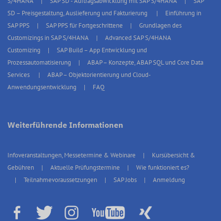
S/4HANA
SAP SD - Auftragsabwicklung mit SAP S/4HANA
SAP
SD – Preisgestaltung, Auslieferung und Fakturierung
Einführung in
SAP PPS
SAP PPS für Fortgeschrittene
Grundlagen des
Customizings in SAP S/4HANA
Advanced SAP S/4HANA
Customizing
SAP Build – App Entwicklung und
Prozessautomatisierung
ABAP – Konzepte, ABAP SQL und Core Data
Services
ABAP – Objektorientierung und Cloud-
Anwendungsentwicklung
FAQ
Weiterführende Informationen
Infoveranstaltungen, Messetermine & Webinare
Kursübersicht &
Gebühren
Aktuelle Prüfungstermine
Wie funktioniert es?
Teilnahmevoraussetzungen
SAP Jobs
Anmeldung