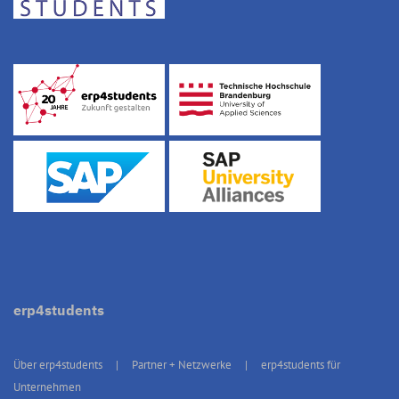
erp4students
Über erp4students
Partner + Netzwerke
erp4students für
Unternehmen