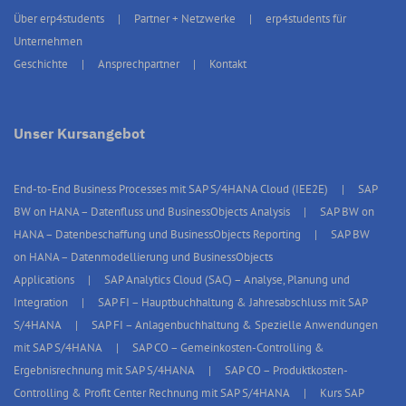
Über erp4students
Partner + Netzwerke
erp4students für
Unternehmen
Geschichte
Ansprechpartner
Kontakt
Unser Kursangebot
End-to-End Business Processes mit SAP S/4HANA Cloud (IEE2E)
SAP
BW on HANA – Datenfluss und BusinessObjects Analysis
SAP BW on
HANA – Datenbeschaffung und BusinessObjects Reporting
SAP BW
on HANA – Datenmodellierung und BusinessObjects
Applications
SAP Analytics Cloud (SAC) – Analyse, Planung und
Integration
SAP FI – Hauptbuchhaltung & Jahresabschluss mit SAP
S/4HANA
SAP FI – Anlagenbuchhaltung & Spezielle Anwendungen
mit SAP S/4HANA
SAP CO – Gemeinkosten-Controlling &
Ergebnisrechnung mit SAP S/4HANA
SAP CO – Produktkosten-
Controlling & Profit Center Rechnung mit SAP S/4HANA
Kurs SAP