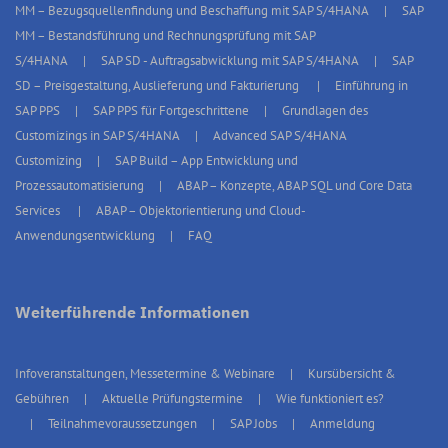
MM – Bezugsquellenfindung und Beschaffung mit SAP S/4HANA
SAP
MM – Bestandsführung und Rechnungsprüfung mit SAP
S/4HANA
SAP SD - Auftragsabwicklung mit SAP S/4HANA
SAP
SD – Preisgestaltung, Auslieferung und Fakturierung
Einführung in
SAP PPS
SAP PPS für Fortgeschrittene
Grundlagen des
Customizings in SAP S/4HANA
Advanced SAP S/4HANA
Customizing
SAP Build – App Entwicklung und
Prozessautomatisierung
ABAP – Konzepte, ABAP SQL und Core Data
Services
ABAP – Objektorientierung und Cloud-
Anwendungsentwicklung
FAQ
Weiterführende Informationen
Infoveranstaltungen, Messetermine & Webinare
Kursübersicht &
Gebühren
Aktuelle Prüfungstermine
Wie funktioniert es?
Teilnahmevoraussetzungen
SAP Jobs
Anmeldung