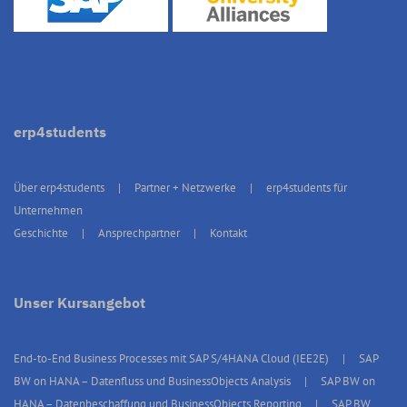
erp4students
Über erp4students
Partner + Netzwerke
erp4students für
Unternehmen
Geschichte
Ansprechpartner
Kontakt
Unser Kursangebot
End-to-End Business Processes mit SAP S/4HANA Cloud (IEE2E)
SAP
BW on HANA – Datenfluss und BusinessObjects Analysis
SAP BW on
HANA – Datenbeschaffung und BusinessObjects Reporting
SAP BW