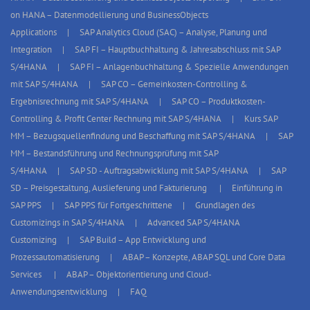
on HANA – Datenmodellierung und BusinessObjects
Applications
SAP Analytics Cloud (SAC) – Analyse, Planung und
Integration
SAP FI – Hauptbuchhaltung & Jahresabschluss mit SAP
S/4HANA
SAP FI – Anlagenbuchhaltung & Spezielle Anwendungen
mit SAP S/4HANA
SAP CO – Gemeinkosten-Controlling &
Ergebnisrechnung mit SAP S/4HANA
SAP CO – Produktkosten-
Controlling & Profit Center Rechnung mit SAP S/4HANA
Kurs SAP
MM – Bezugsquellenfindung und Beschaffung mit SAP S/4HANA
SAP
MM – Bestandsführung und Rechnungsprüfung mit SAP
S/4HANA
SAP SD - Auftragsabwicklung mit SAP S/4HANA
SAP
SD – Preisgestaltung, Auslieferung und Fakturierung
Einführung in
SAP PPS
SAP PPS für Fortgeschrittene
Grundlagen des
Customizings in SAP S/4HANA
Advanced SAP S/4HANA
Customizing
SAP Build – App Entwicklung und
Prozessautomatisierung
ABAP – Konzepte, ABAP SQL und Core Data
Services
ABAP – Objektorientierung und Cloud-
Anwendungsentwicklung
FAQ