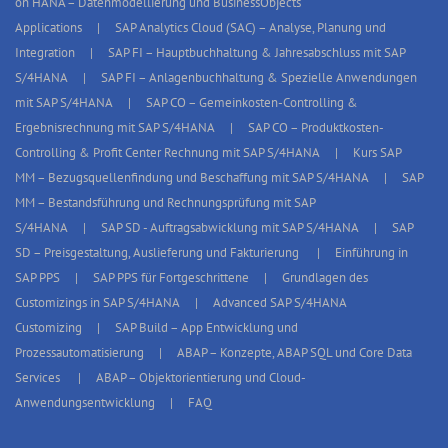
on HANA – Datenmodellierung und BusinessObjects
Applications
SAP Analytics Cloud (SAC) – Analyse, Planung und
Integration
SAP FI – Hauptbuchhaltung & Jahresabschluss mit SAP
S/4HANA
SAP FI – Anlagenbuchhaltung & Spezielle Anwendungen
mit SAP S/4HANA
SAP CO – Gemeinkosten-Controlling &
Ergebnisrechnung mit SAP S/4HANA
SAP CO – Produktkosten-
Controlling & Profit Center Rechnung mit SAP S/4HANA
Kurs SAP
MM – Bezugsquellenfindung und Beschaffung mit SAP S/4HANA
SAP
MM – Bestandsführung und Rechnungsprüfung mit SAP
S/4HANA
SAP SD - Auftragsabwicklung mit SAP S/4HANA
SAP
SD – Preisgestaltung, Auslieferung und Fakturierung
Einführung in
SAP PPS
SAP PPS für Fortgeschrittene
Grundlagen des
Customizings in SAP S/4HANA
Advanced SAP S/4HANA
Customizing
SAP Build – App Entwicklung und
Prozessautomatisierung
ABAP – Konzepte, ABAP SQL und Core Data
Services
ABAP – Objektorientierung und Cloud-
Anwendungsentwicklung
FAQ