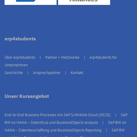
erp4students
Über erp4students
Partner + Netzwerke
erp4students für
Unternehmen
Geschichte
Ansprechpartner
Kontakt
Unser Kursangebot
End-to-End Business Processes mit SAP S/4HANA Cloud (IEE2E)
SAP
BW on HANA – Datenfluss und BusinessObjects Analysis
SAP BW on
HANA – Datenbeschaffung und BusinessObjects Reporting
SAP BW