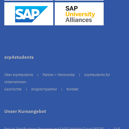
erp4students
Über erp4students
Partner + Netzwerke
erp4students für
Unternehmen
Geschichte
Ansprechpartner
Kontakt
Unser Kursangebot
End-to-End Business Processes mit SAP S/4HANA Cloud (IEE2E)
SAP