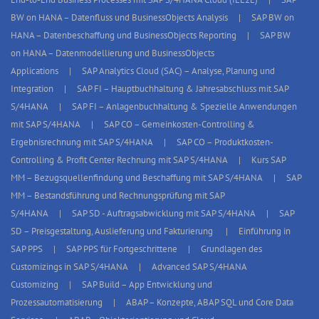
BW on HANA – Datenfluss und BusinessObjects Analysis
SAP BW on
HANA – Datenbeschaffung und BusinessObjects Reporting
SAP BW
on HANA – Datenmodellierung und BusinessObjects
Applications
SAP Analytics Cloud (SAC) – Analyse, Planung und
Integration
SAP FI – Hauptbuchhaltung & Jahresabschluss mit SAP
S/4HANA
SAP FI – Anlagenbuchhaltung & Spezielle Anwendungen
mit SAP S/4HANA
SAP CO – Gemeinkosten-Controlling &
Ergebnisrechnung mit SAP S/4HANA
SAP CO – Produktkosten-
Controlling & Profit Center Rechnung mit SAP S/4HANA
Kurs SAP
MM – Bezugsquellenfindung und Beschaffung mit SAP S/4HANA
SAP
MM – Bestandsführung und Rechnungsprüfung mit SAP
S/4HANA
SAP SD - Auftragsabwicklung mit SAP S/4HANA
SAP
SD – Preisgestaltung, Auslieferung und Fakturierung
Einführung in
SAP PPS
SAP PPS für Fortgeschrittene
Grundlagen des
Customizings in SAP S/4HANA
Advanced SAP S/4HANA
Customizing
SAP Build – App Entwicklung und
Prozessautomatisierung
ABAP – Konzepte, ABAP SQL und Core Data